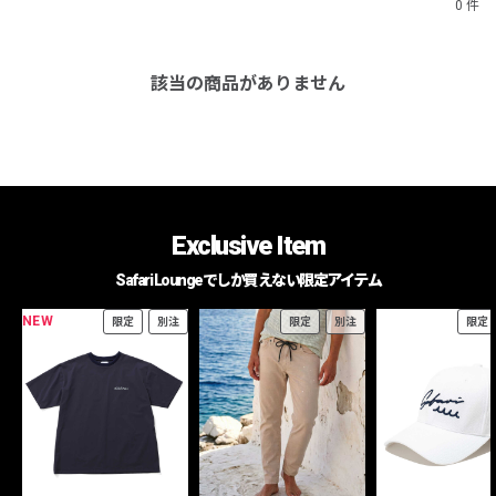
0 件
該当の商品がありません
Exclusive Item
Safari Loungeでしか買えない限定アイテム
NEW
限定
別注
限定
別注
限定