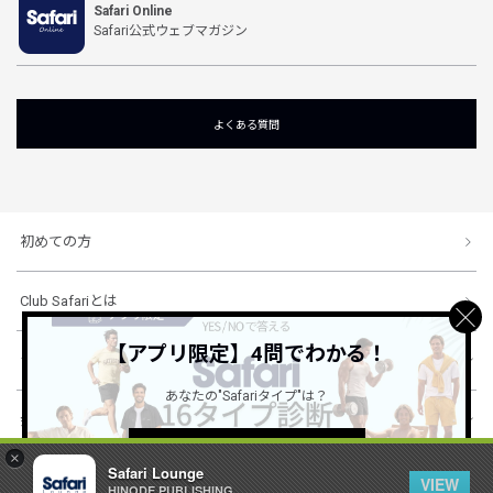
Safari Online
Safari公式ウェブマガジン
よくある質問
初めての方
Club Safariとは
【アプリ限定】4問でわかる！
ショッピングガイド
あなたの"Safariタイプ"は？
会社概要・規約
詳しくはこちら ＞
×
Safari Lounge
VIEW
HINODE PUBLISHING ..
© 1996-2026 HINODE PUBLISHING co., ltd. All Rights Reserved.