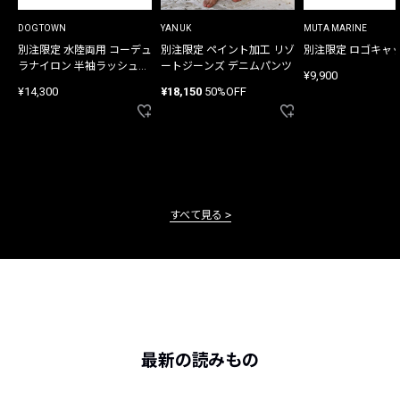
DOGTOWN
YANUK
MUTA MARINE
別注限定 水陸両用 コーデュ
別注限定 ペイント加工 リゾ
別注限定 ロゴキャ
ラナイロン 半袖ラッシュガ
ートジーンズ デニムパンツ
¥9,900
ード
¥14,300
¥18,150
50%OFF
すべて見る
最新の読みもの