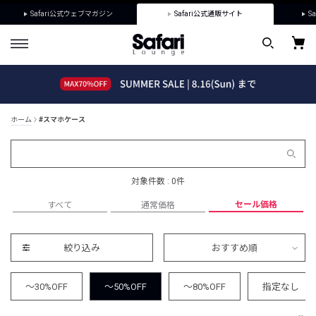
Safari公式ウェブマガジン
Safari公式通販サイト
Sa
ホーム
#スマホケース
対象件数 : 0件
セール価格
すべて
通常価格
絞り込み
おすすめ順
～30%OFF
～50%OFF
～80%OFF
指定なし