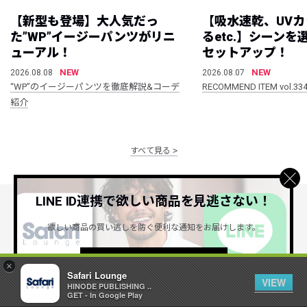
【新型も登場】大人気だっ
【吸水速乾、UV
た”WP”イージーパンツがリニ
るetc.】シーン
ューアル！
セットアップ！
NEW
NEW
2026.08.08
2026.08.07
“WP”のイージーパンツを徹底解説&コーデ
RECOMMEND ITEM vol.33
紹介
すべて見る
LINE ID連携で欲しい商品を見逃さない！
公式SNSアカウント
欲しい商品の買い逃しを防ぐ便利な通知をお届けします。
詳しくはこちら ＞
×
Safari Lounge
VIEW
HINODE PUBLISHING ..
GET - In Google Play