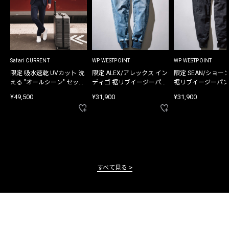
Safari CURRENT
WP WESTPOINT
WP WESTPOINT
限定 吸水速乾 UVカット 洗
限定 ALEX/アレックス イン
限定 SEAN/ショー
える "オールシーン" セット
ディゴ 裾リブイージーパン
裾リブイージーパン
アップ
ツ
¥49,500
¥31,900
¥31,900
すべて見る