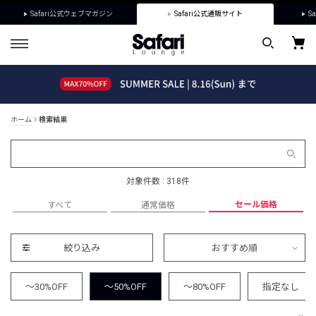
Safari公式ウェブマガジン
Safari公式通販サイト
Sa
ホーム
検索結果
対象件数 : 318件
セール価格
すべて
通常価格
絞り込み
おすすめ順
～30%OFF
～50%OFF
～80%OFF
指定なし