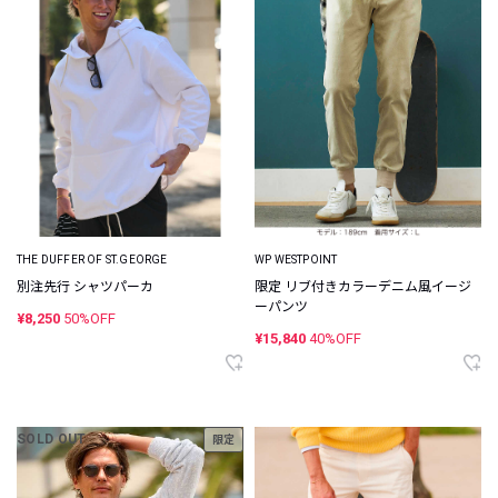
THE DUFFER OF ST.GEORGE
WP WESTPOINT
別注先行 シャツパーカ
限定 リブ付きカラーデニム風イージ
ーパンツ
¥8,250
50%OFF
¥15,840
40%OFF
SOLD OUT
限定