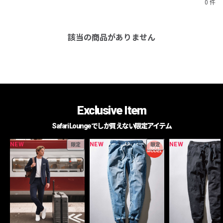
0 件
該当の商品がありません
Exclusive Item
Safari Loungeでしか買えない限定アイテム
NEW
NEW
NEW
限定
限定