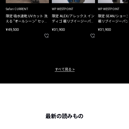
Safari CURRENT
WP WESTPOINT
WP WESTPOINT
限定 吸水速乾 UVカット 洗
限定 ALEX/アレックス イン
限定 SEAN/ショー
える "オールシーン" セット
ディゴ 裾リブイージーパン
裾リブイージーパン
アップ
ツ
¥49,500
¥31,900
¥31,900
すべて見る
最新の読みもの