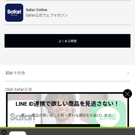
Safari Online
Safari公式ウェブマガジン
よくある質問
初めての方
Club Safariとは
LINE ID連携で欲しい商品を見逃さない！
ショッピングガイド
欲しい商品の買い逃しを防ぐ便利な通知をお届けします。
会社概要・規約
詳しくはこちら ＞
×