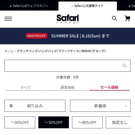
Safari公式ウェブマガジン
Safari公式通販サイト
Sa
ホーム
クラッチバッグ/ハンドバッグ/ブリーフケース | YANUK (ヤヌーク)
対象件数 : 0件
セール価格
すべて
通常価格
絞り込み
新着順
～30%OFF
～50%OFF
～80%OFF
指定なし