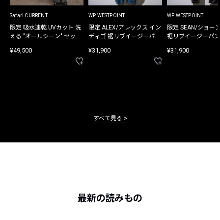
Safari CURRENT
WP WESTPOINT
WP WESTPOINT
限定 吸水速乾 UVカット 洗
限定 ALEX/アレックス イン
限定 SEAN/ショー
える "オールシーン" セット
ディゴ 裾リブイージーパン
裾リブイージーパン
アップ
ツ
¥49,500
¥31,900
¥31,900
すべて見る
最新の読みもの