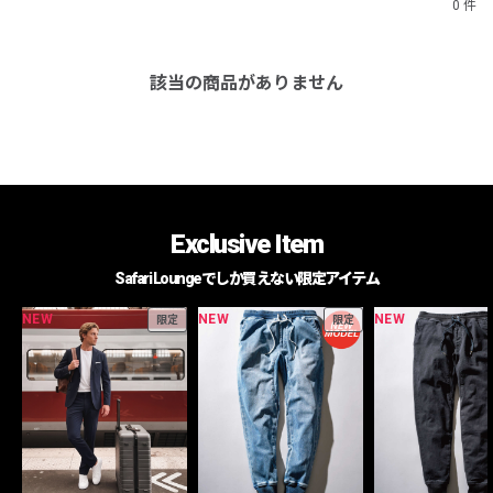
0 件
該当の商品がありません
Exclusive Item
Safari Loungeでしか買えない限定アイテム
NEW
NEW
NEW
限定
限定