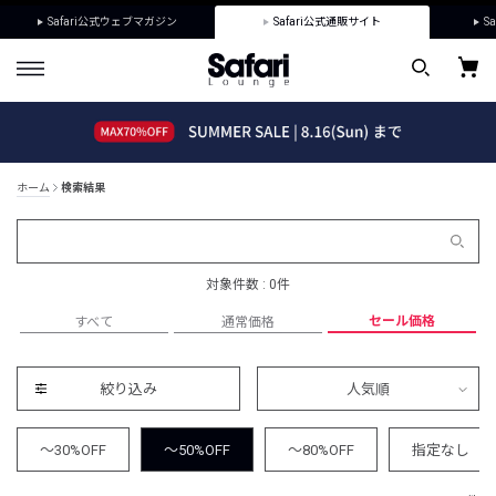
Safari公式ウェブマガジン
Safari公式通販サイト
Sa
ホーム
検索結果
対象件数 : 0件
セール価格
すべて
通常価格
絞り込み
人気順
～30%OFF
～50%OFF
～80%OFF
指定なし