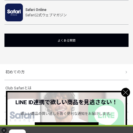
Safari Online
Safari公式ウェブマガジン
よくある質問
初めての方
Club Safariとは
LINE ID連携で欲しい商品を見逃さない！
ショッピングガイド
欲しい商品の買い逃しを防ぐ便利な通知をお届けします。
会社概要・規約
詳しくはこちら ＞
×