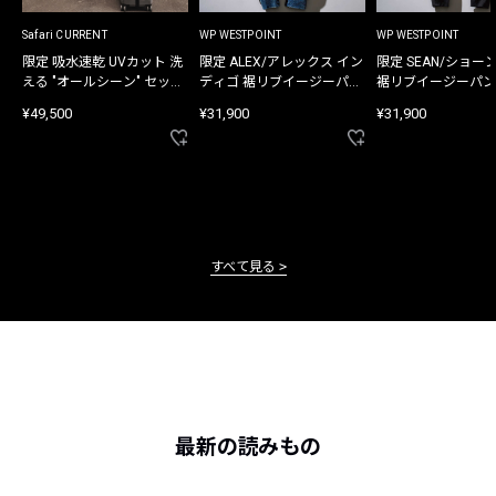
Safari CURRENT
WP WESTPOINT
WP WESTPOINT
限定 吸水速乾 UVカット 洗
限定 ALEX/アレックス イン
限定 SEAN/ショー
える "オールシーン" セット
ディゴ 裾リブイージーパン
裾リブイージーパン
アップ
ツ
¥49,500
¥31,900
¥31,900
すべて見る
最新の読みもの