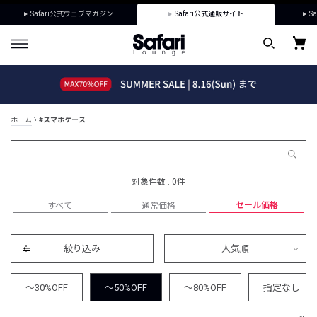
Safari公式ウェブマガジン
Safari公式通販サイト
Sa
ホーム
#スマホケース
対象件数 : 0件
セール価格
すべて
通常価格
絞り込み
人気順
～30%OFF
～50%OFF
～80%OFF
指定なし