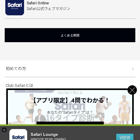
Safari Online
Safari公式ウェブマガジン
よくある質問
初めての方
Club Safariとは
【アプリ限定】4問でわかる！
ショッピングガイド
あなたの"Safariタイプ"は？
会社概要・規約
詳しくはこちら ＞
×
Safari Lounge
VIEW
HINODE PUBLISHING ..
© 1996-2026 HINODE PUBLISHING co., ltd. All Rights Reserved.