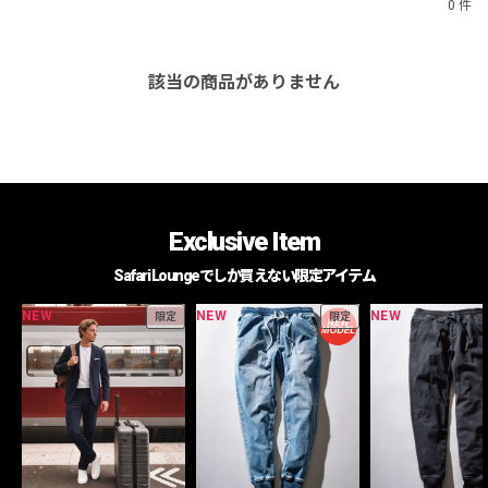
0 件
該当の商品がありません
Exclusive Item
Safari Loungeでしか買えない限定アイテム
NEW
NEW
NEW
限定
限定