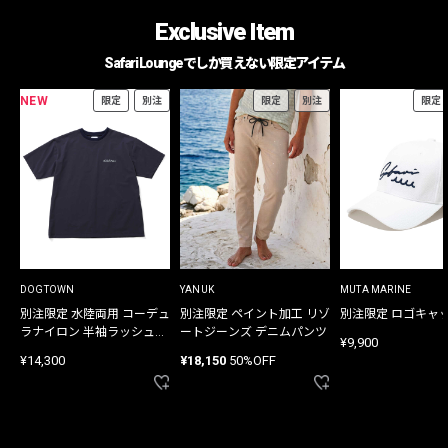
Exclusive Item
Safari Loungeでしか買えない限定アイテム
NEW
限定
別注
限定
別注
限定
DOGTOWN
YANUK
MUTA MARINE
別注限定 水陸両用 コーデュ
別注限定 ペイント加工 リゾ
別注限定 ロゴキャ
ラナイロン 半袖ラッシュガ
ートジーンズ デニムパンツ
¥9,900
ード
¥14,300
¥18,150
50%OFF