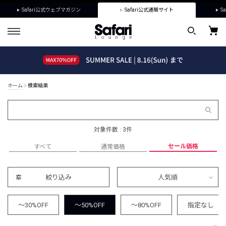
Safari公式ウェブマガジン
Safari公式通販サイト
Sa
ホーム
検索結果
対象件数 : 3件
セール価格
すべて
通常価格
絞り込み
人気順
～30%OFF
～50%OFF
～80%OFF
指定なし