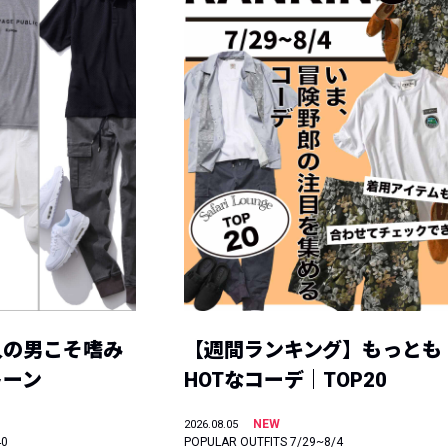
人の男こそ嗜み
【週間ランキング】もっとも
トーン
HOTなコーデ｜TOP20
NEW
2026.08.05
40
POPULAR OUTFITS 7/29~8/4