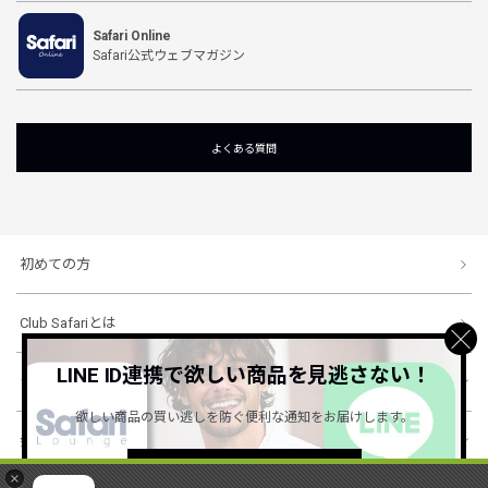
Safari Online
Safari公式ウェブマガジン
よくある質問
初めての方
Club Safariとは
LINE ID連携で欲しい商品を見逃さない！
ショッピングガイド
欲しい商品の買い逃しを防ぐ便利な通知をお届けします。
会社概要・規約
詳しくはこちら ＞
×