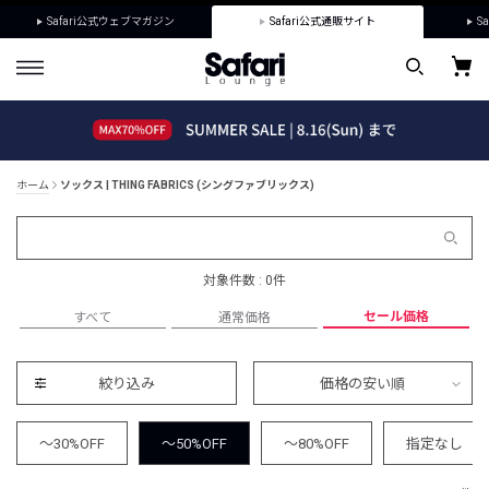
Safari公式ウェブマガジン
Safari公式通販サイト
Sa
ホーム
ソックス | THING FABRICS (シングファブリックス)
対象件数 : 0件
セール価格
すべて
通常価格
絞り込み
価格の安い順
～30%OFF
～50%OFF
～80%OFF
指定なし