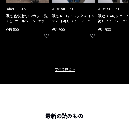
Safari CURRENT
WP WESTPOINT
WP WESTPOINT
限定 吸水速乾 UVカット 洗
限定 ALEX/アレックス イン
限定 SEAN/ショー
える "オールシーン" セット
ディゴ 裾リブイージーパン
裾リブイージーパン
アップ
ツ
¥49,500
¥31,900
¥31,900
すべて見る
最新の読みもの