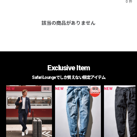
0 件
該当の商品がありません
Exclusive Item
Safari Loungeでしか買えない限定アイテム
NEW
NEW
NEW
限定
限定