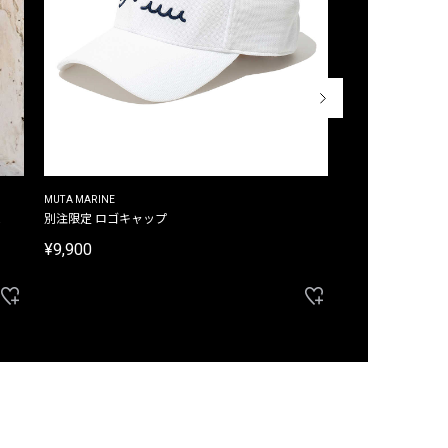
MUTA MARINE
CROSSLEY
ム
別注限定 ロゴキャップ
別注限定 ノースリ
¥9,900
¥8,580
40%OFF