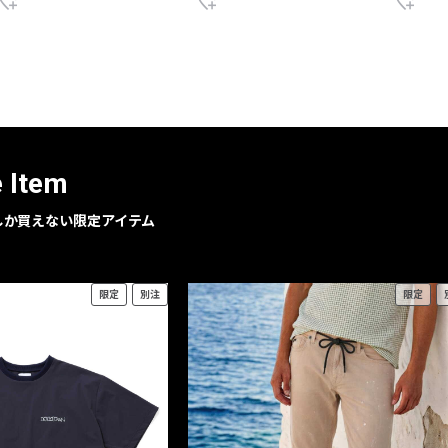
e Item
geでしか買えない限定アイテム
限定
別注
限定