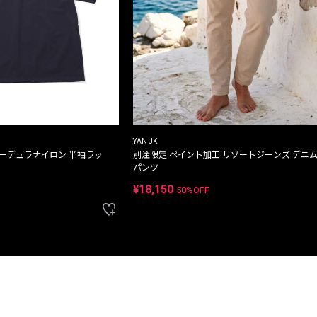
YANUK
コーデュラナイロン 半袖ラッ
別注限定 ペイント加工 リゾートジーンズ デニ
パンツ
¥18,150
50%OFF