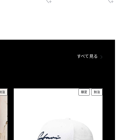
すべて見る
別注
限定
別注