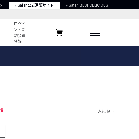
ン
Safari公式通販サイト
Safari BEST DELICIOUS
ログイ
ン・新
規会員
登録
ログイン・新規会員登録
お気に入りアイテム
ガイド
お気に入りブランド
お気に入り記事
最近チェックしたアイテム
格
人気順
ポリシー
関する法律