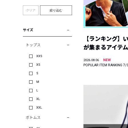
クリア
絞り込む
サイズ
【ランキング】
トップス
が集まるアイテムは
XXS
NEW
2026.08.06
XS
POPULAR ITEM RANKING 7/
S
M
L
XL
XXL
ボトムス