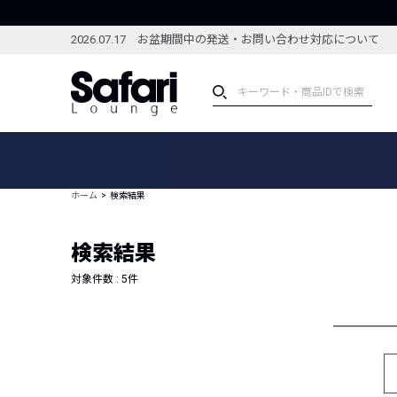
2026.07.17 お盆期間中の発送・お問い合わせ対応について
アイテム
スペシャル
カテゴリーから探す
スペシャルフィーチャ
ホーム
検索結果
ブランドから探す
特集記事
絞り込んで探す
検索結果
新着アイテム
コーディネート
編集部のおすすめアイテム
対象件数 :
5
件
編集部のおすすめコー
ランキング
雑誌・カタログ掲載アイテム
セール