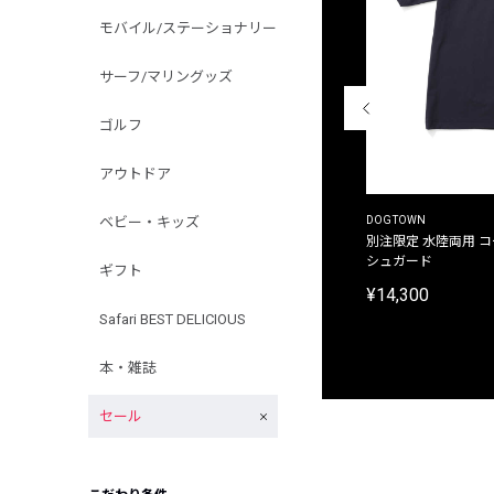
モバイル/ステーショナリー
サーフ/マリングッズ
ゴルフ
アウトドア
THE DUFFER OF ST.GEORGE
DOGTOWN
ベビー・キッズ
別注限定 ピグメントダイ バックプリント サーフ
別注限定 水陸両用 
プリントTシャツ
シュガード
ギフト
¥9,900
¥14,300
Safari BEST DELICIOUS
本・雑誌
セール