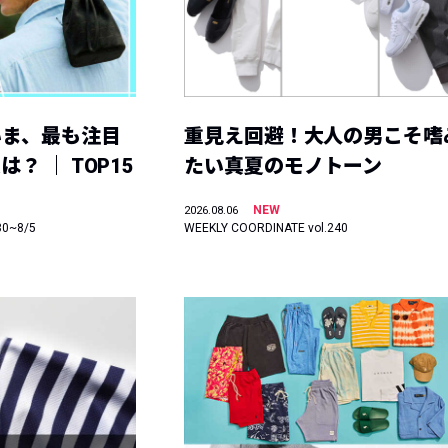
いま、最も注目
重見え回避！大人の男こそ嗜
？ ｜ TOP15
たい真夏のモノトーン
NEW
2026.08.06
30~8/5
WEEKLY COORDINATE vol.240