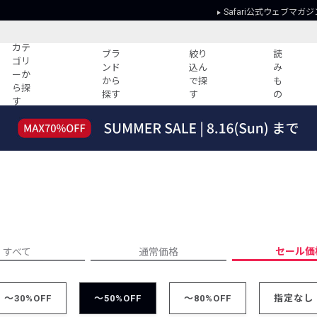
Safari公式ウェブマガジ
カテ
ブラ
絞り
読
ゴリ
ンド
込ん
み
ーか
から
で探
も
ら探
探す
す
の
す
読みもの
ガイド
ー
すべての記事
ショッピング
2026年のイチオシTシャツ！
初めての方
“WP”のイージーパンツを徹底解説&コ
Club Safari
ーデ紹介
よくある質問
HOTなコーデ TOP20
会社概要
ディネート
新ブランドご紹介！
会員利用規約
セール価
すべて
通常価格
人気記事ランキング
プライバシー
バイヤーズ レコメンド
特定商取引に
今週の別注アイテム
～30%OFF
～50%OFF
～80%OFF
指定なし
ウィークリーコーデ