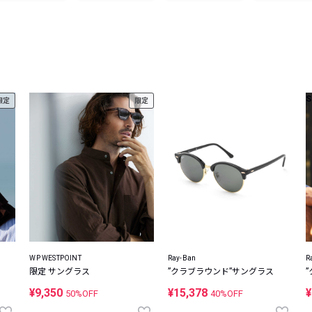
レコメンドアイテム
ピックアップアイテム
フォーカスブランド
セールおすすめアイテム
人気アイテム TOP 15
S
限定
限定
WP WESTPOINT
Ray-Ban
R
限定 サングラス
”クラブラウンド”サングラス
¥9,350
¥15,378
¥
50%OFF
40%OFF