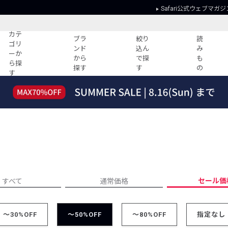
Safari公式ウェブマガジ
カテ
ブラ
絞り
読
ゴリ
ンド
込ん
み
ーか
から
で探
も
ら探
探す
す
の
す
読みもの
ガイド
ー
すべての記事
ショッピング
2026年のイチオシTシャツ！
初めての方
“WP”のイージーパンツを徹底解説&コ
Club Safari
ーデ紹介
よくある質問
HOTなコーデ TOP20
会社概要
ディネート
新ブランドご紹介！
会員利用規約
セール価
すべて
通常価格
人気記事ランキング
プライバシー
バイヤーズ レコメンド
特定商取引に
今週の別注アイテム
～30%OFF
～50%OFF
～80%OFF
指定なし
ウィークリーコーデ