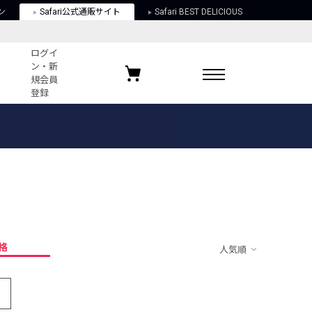
ン
Safari公式通販サイト
Safari BEST DELICIOUS
ログイ
ン・新
規会員
登録
ログイン・新規会員登録
お気に入りアイテム
ガイド
お気に入りブランド
お気に入り記事
最近チェックしたアイテム
格
人気順
ポリシー
関する法律