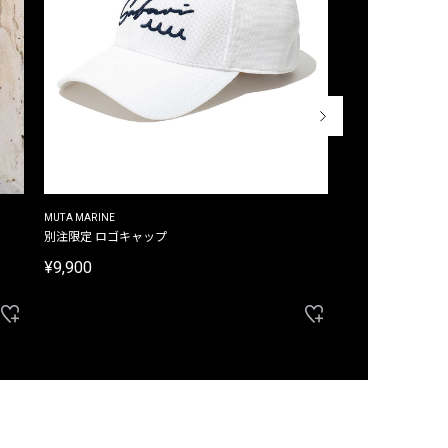
MUTA MARINE
CROSSLEY
ム
別注限定 ロゴキャップ
別注限定 ノースリ
¥9,900
¥8,580
40%OFF