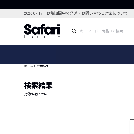
2026.07.17 お盆期間中の発送・お問い合わせ対応について
アイテム
スペシャル
カテゴリーから探す
スペシャルフィーチャ
ホーム
検索結果
ブランドから探す
特集記事
絞り込んで探す
検索結果
新着アイテム
コーディネート
編集部のおすすめアイテム
対象件数 :
2
件
編集部のおすすめコー
ランキング
雑誌・カタログ掲載アイテム
セール