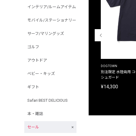
インテリア/ルームアイテム
モバイル/ステーショナリー
サーフ/マリングッズ
ゴルフ
アウトドア
THE DUFFER OF ST.GEORGE
DOGTOWN
別注限定 ピグメントダイ バックプリント サーフ
別注限定 水陸両用 
ベビー・キッズ
プリントTシャツ
シュガード
¥9,900
¥14,300
ギフト
Safari BEST DELICIOUS
本・雑誌
セール