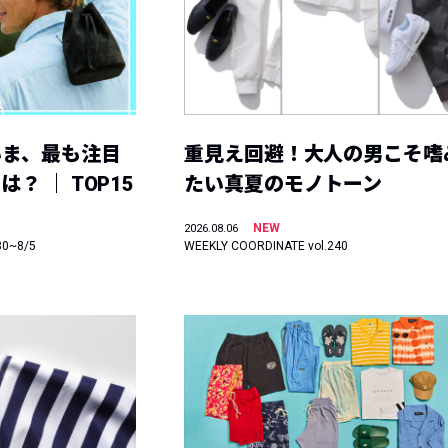
いま、最も注目
重見え回避！大人の男こそ嗜
？ ｜ TOP15
たい真夏のモノトーン
NEW
2026.08.06
30~8/5
WEEKLY COORDINATE vol.240