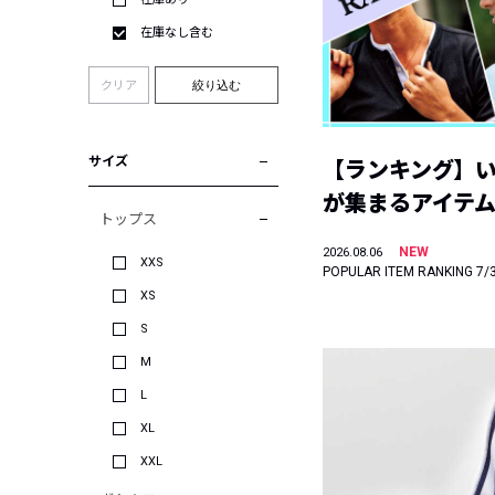
在庫なし含む
クリア
絞り込む
サイズ
【ランキング】
が集まるアイテムは
トップス
NEW
2026.08.06
XXS
POPULAR ITEM RANKING 7/
XS
S
M
L
XL
XXL