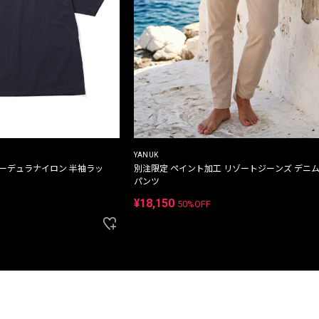
YANUK
コーデュラナイロン 半袖ラッ
別注限定 ペイント加工 リゾートジーンズ デニ
パンツ
¥18,150
50%OFF