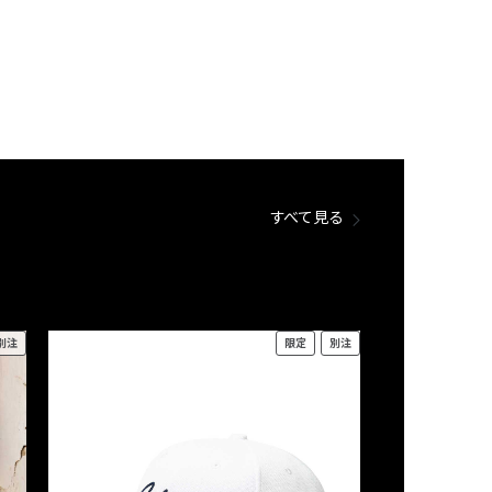
すべて見る
別注
限定
別注