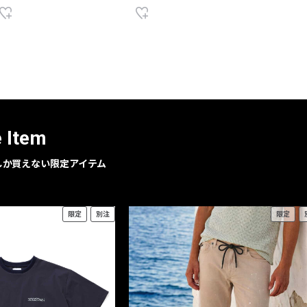
e Item
geでしか買えない限定アイテム
限定
別注
限定