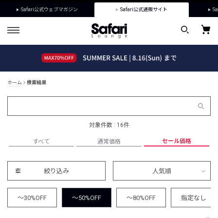
Safari公式ウェブマガジン
Safari公式通販サイト
Sa
ホーム
検索結果
対象件数 : 16件
セール価格
すべて
通常価格
絞り込み
人気順
～30%OFF
～50%OFF
～80%OFF
指定なし