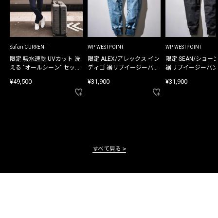
Safari CURRENT
WP WESTPOINT
WP WESTPOINT
限定 吸水速乾 UVカット 洗
限定 ALEX/アレックス イン
限定 SEAN/ショー
える "オールシーン" セット
ディゴ 裾リブイージーパン
裾リブイージーパン
アップ
ツ
¥49,500
¥31,900
¥31,900
すべて見る