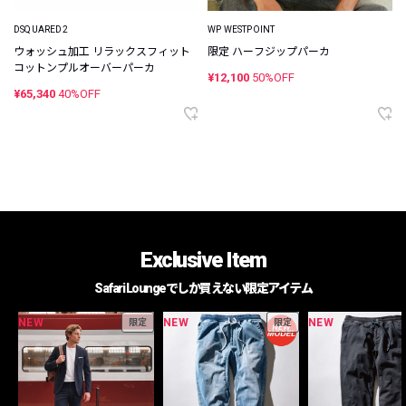
DSQUARED2
WP WESTPOINT
ウォッシュ加工 リラックスフィット
限定 ハーフジップパーカ
コットンプルオーバーパーカ
¥12,100
50%OFF
¥65,340
40%OFF
Exclusive Item
Safari Loungeでしか買えない限定アイテム
NEW
NEW
NEW
限定
限定