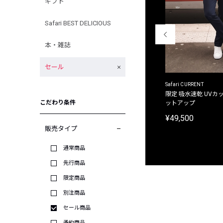
ギフト
Safari BEST DELICIOUS
本・雑誌
セール
ACANTHUS
Safari CURRENT
別注限定 フード付き チェックシャツジャケット
限定 吸水速乾 UVカッ
こだわり条件
ットアップ
¥31,900
¥49,500
販売タイプ
通常商品
先行商品
限定商品
別注商品
セール商品
予約商品