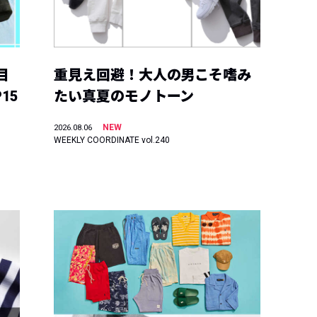
目
重見え回避！大人の男こそ嗜み
15
たい真夏のモノトーン
NEW
2026.08.06
WEEKLY COORDINATE vol.240