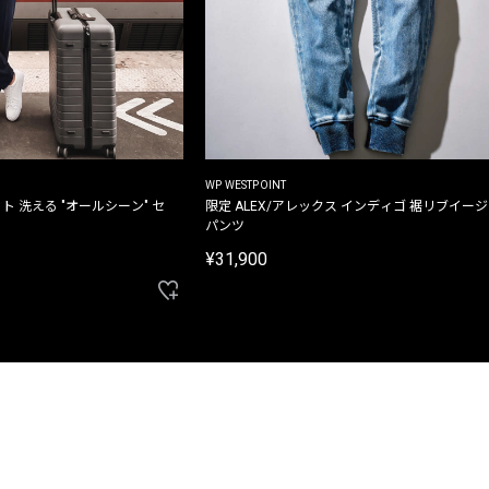
WP WESTPOINT
ト 洗える "オールシーン" セ
限定 ALEX/アレックス インディゴ 裾リブイー
パンツ
¥31,900