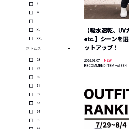
S
M
L
【吸水速乾、UV
XL
etc.】シーンを
XXL
ットアップ！
ボトムス
28
NEW
2026.08.07
RECOMMEND ITEM vol.334
29
30
31
32
33
34
35
36