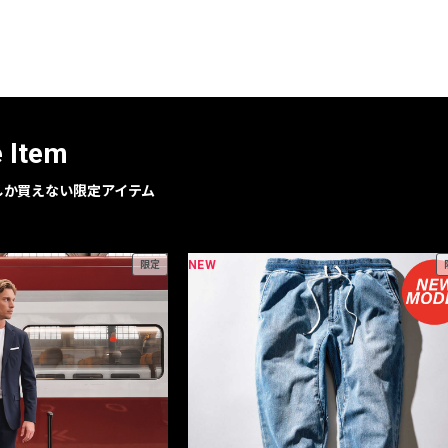
e Item
geでしか買えない限定アイテム
NEW
限定