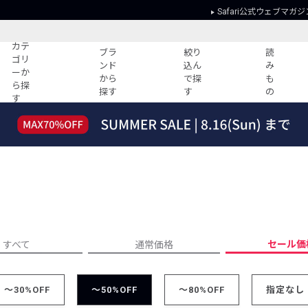
Safari公式ウェブマガジ
カテ
ブラ
絞り
読
ゴリ
ンド
込ん
み
ーか
から
で探
も
ら探
探す
す
の
す
読みもの
ガイド
ー
すべての記事
ショッピング
2026年のイチオシTシャツ！
初めての方
“WP”のイージーパンツを徹底解説&コ
Club Safari
ーデ紹介
よくある質問
HOTなコーデ TOP20
会社概要
ディネート
新ブランドご紹介！
会員利用規約
セール価
すべて
通常価格
人気記事ランキング
プライバシー
バイヤーズ レコメンド
特定商取引に
今週の別注アイテム
～30%OFF
～50%OFF
～80%OFF
指定なし
ウィークリーコーデ