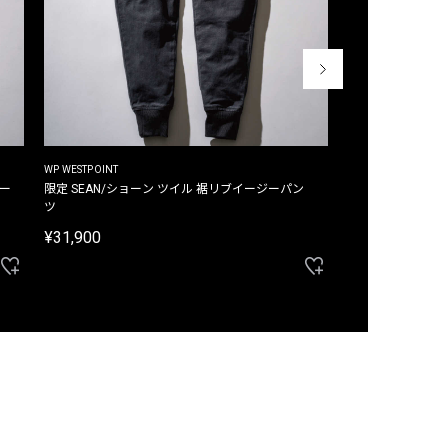
WP WESTPOINT
WP WESTPOINT
ジー
限定 SEAN/ショーン ツイル 裾リブイージーパン
限定 DAVID/デイヴィッド インデ
ツ
イージーパンツ
¥31,900
¥33,000