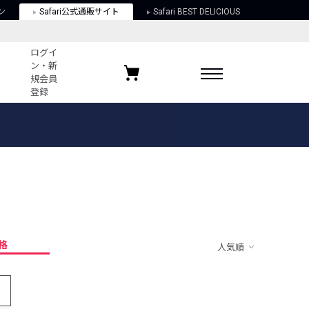
ン
Safari公式通販サイト
Safari BEST DELICIOUS
ログイ
ン・新
規会員
登録
ログイン・新規会員登録
お気に入りアイテム
ガイド
お気に入りブランド
お気に入り記事
最近チェックしたアイテム
格
人気順
ポリシー
関する法律