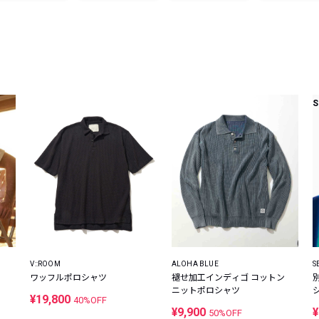
レコメンドアイテム
ピックアップアイテム
フォーカスブランド
セールおすすめアイテム
人気アイテム TOP 15
S
V::ROOM
ALOHA BLUE
S
ワッフルポロシャツ
褪せ加工インディゴ コットン
ニットポロシャツ
¥19,800
40%OFF
¥9,900
¥
50%OFF