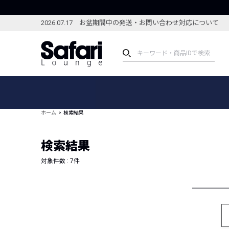
2026.07.17 お盆期間中の発送・お問い合わせ対応について
アイテム
スペシャル
カテゴリーから探す
スペシャルフィーチャ
ホーム
検索結果
ブランドから探す
特集記事
絞り込んで探す
検索結果
新着アイテム
コーディネート
編集部のおすすめアイテム
対象件数 :
7
件
編集部のおすすめコー
ランキング
雑誌・カタログ掲載アイテム
セール