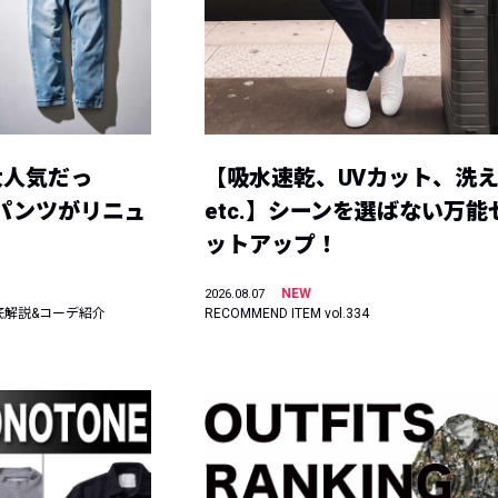
大人気だっ
【吸水速乾、UVカット、洗
ーパンツがリニュ
etc.】シーンを選ばない万能
ットアップ！
NEW
2026.08.07
底解説&コーデ紹介
RECOMMEND ITEM vol.334