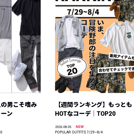
人の男こそ嗜み
【週間ランキング】もっとも
トーン
HOTなコーデ｜TOP20
NEW
2026.08.05
40
POPULAR OUTFITS 7/29~8/4