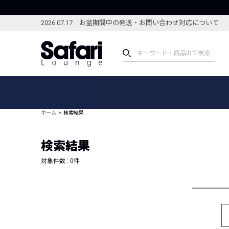
2026.07.17 お盆期間中の発送・お問い合わせ対応について
アイテム
スペシャル
カテゴリーから探す
スペシャルフィーチャ
ホーム
検索結果
ブランドから探す
特集記事
絞り込んで探す
検索結果
新着アイテム
コーディネート
編集部のおすすめアイテム
対象件数 :
0
件
編集部のおすすめコー
ランキング
雑誌・カタログ掲載アイテム
セール