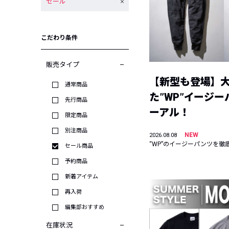
セール
こだわり条件
販売タイプ
【新型も登場】
通常商品
た”WP”イージ
先行商品
ーアル！
限定商品
別注商品
NEW
2026.08.08
“WP”のイージーパンツを徹
セール商品
予約商品
新着アイテム
再入荷
編集部おすすめ
在庫状況