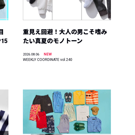
目
重見え回避！大人の男こそ嗜み
15
たい真夏のモノトーン
NEW
2026.08.06
WEEKLY COORDINATE vol.240