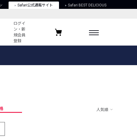
ン
Safari公式通販サイト
Safari BEST DELICIOUS
ログイ
ン・新
規会員
登録
ログイン・新規会員登録
お気に入りアイテム
ガイド
お気に入りブランド
お気に入り記事
最近チェックしたアイテム
格
人気順
ポリシー
関する法律