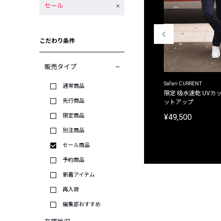
セール
こだわり条件
販売タイプ
ACANTHUS
Safari CURRENT
通常商品
別注限定 フード付き チェックシャツジャケット
限定 吸水速乾 UVカッ
先行商品
ットアップ
¥31,900
¥49,500
限定商品
別注商品
セール商品
予約商品
新着アイテム
再入荷
編集部おすすめ