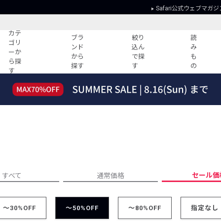
Safari公式ウェブマガジ
カテ
ブラ
絞り
読
ゴリ
ンド
込ん
み
ーか
から
で探
も
ら探
探す
す
の
す
読みもの
ガイド
ー
すべての記事
ショッピング
2026年のイチオシTシャツ！
初めての方
“WP”のイージーパンツを徹底解説&コ
Club Safari
ーデ紹介
よくある質問
HOTなコーデ TOP20
会社概要
ディネート
新ブランドご紹介！
会員利用規約
セール価
すべて
通常価格
人気記事ランキング
プライバシー
バイヤーズ レコメンド
特定商取引に
今週の別注アイテム
～30%OFF
～50%OFF
～80%OFF
指定なし
ウィークリーコーデ