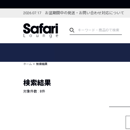
2026.07.17 お盆期間中の発送・お問い合わせ対応について
アイテム
スペシャル
カテゴリーから探す
スペシャルフィーチャ
ホーム
検索結果
ブランドから探す
特集記事
絞り込んで探す
検索結果
新着アイテム
コーディネート
編集部のおすすめアイテム
対象件数 :
8
件
編集部のおすすめコー
ランキング
雑誌・カタログ掲載アイテム
セール