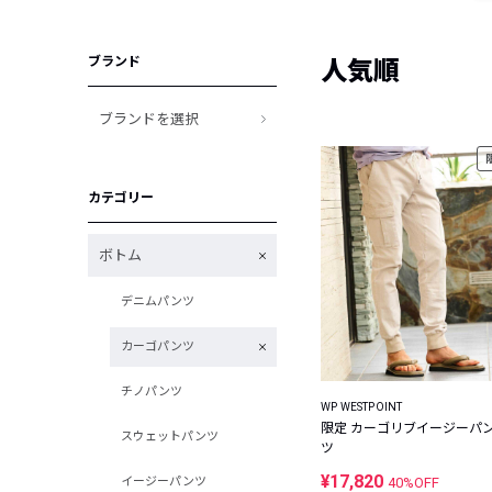
ブランド
人気順
ブランドを選択
カテゴリー
ボトム
デニムパンツ
カーゴパンツ
チノパンツ
WP WESTPOINT
限定 カーゴリブイージーパ
スウェットパンツ
ツ
¥17,820
イージーパンツ
40%OFF