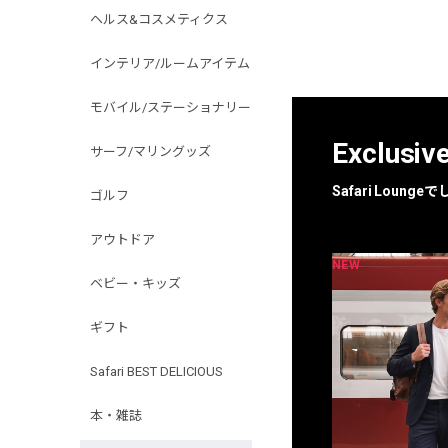
ヘルス&コスメティクス
インテリア/ルームアイテム
モバイル/ステーショナリー
Exclusiv
サーフ/マリングッズ
Safari Loun
ゴルフ
アウトドア
NEW
NEW
限定
別注
ベビー・キッズ
ギフト
Safari BEST DELICIOUS
本・雑誌