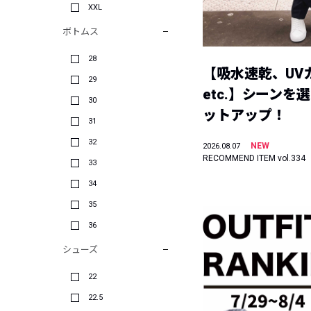
XXL
ボトムス
28
【吸水速乾、UV
29
etc.】シーンを
30
ットアップ！
31
32
NEW
2026.08.07
RECOMMEND ITEM vol.334
33
34
35
36
シューズ
22
22.5