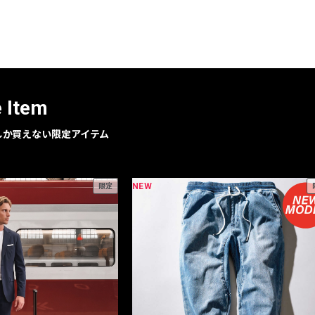
e Item
geでしか買えない限定アイテム
NEW
限定