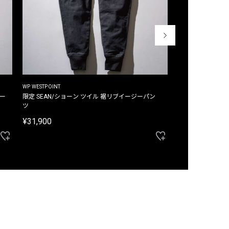
WP WESTPOINT
WP WESTPOINT
ジー
限定 SEAN/ショーン ツイル 裾リブイージーパン
限定 DAVID/デイヴィッド インデ
ツ
イージーパンツ
¥31,900
¥33,000