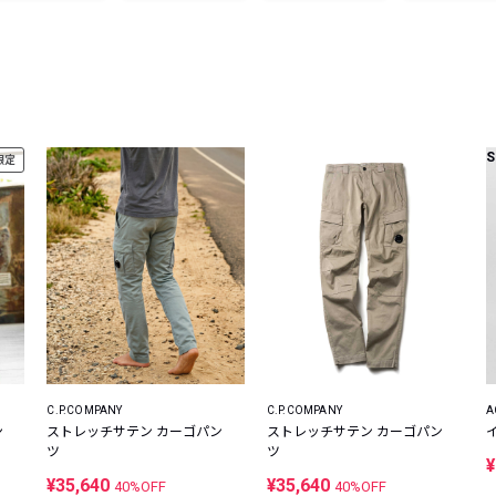
レコメンドアイテム
ピックアップアイテム
フォーカスブランド
セールおすすめアイテム
人気アイテム TOP 15
S
限定
C.P.COMPANY
C.P.COMPANY
A
ン
ストレッチサテン カーゴパン
ストレッチサテン カーゴパン
ツ
ツ
¥
¥35,640
¥35,640
40%OFF
40%OFF