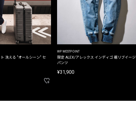
WP WESTPOINT
ト 洗える "オールシーン" セ
限定 ALEX/アレックス インディゴ 裾リブイー
パンツ
¥31,900