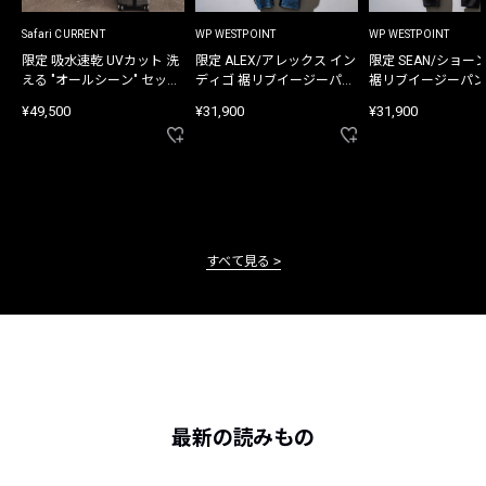
Safari CURRENT
WP WESTPOINT
WP WESTPOINT
限定 吸水速乾 UVカット 洗
限定 ALEX/アレックス イン
限定 SEAN/ショー
える "オールシーン" セット
ディゴ 裾リブイージーパン
裾リブイージーパン
アップ
ツ
¥49,500
¥31,900
¥31,900
すべて見る
最新の読みもの