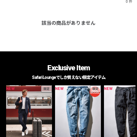
0 件
該当の商品がありません
Exclusive Item
Safari Loungeでしか買えない限定アイテム
NEW
NEW
NEW
限定
限定