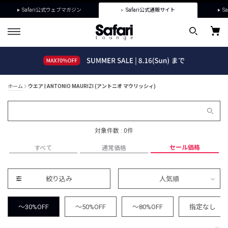
Safari公式ウェブマガジン
Safari公式通販サイト
Sa
ホーム
ウエア | ANTONIO MAURIZI (アントニオ マウリッシィ)
対象件数 : 0件
セール価格
すべて
通常価格
絞り込み
人気順
～30%OFF
～50%OFF
～80%OFF
指定なし