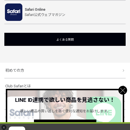
Safari Online
Safari公式ウェブマガジン
よくある質問
初めての方
Club Safariとは
LINE ID連携で欲しい商品を見逃さない！
ショッピングガイド
欲しい商品の買い逃しを防ぐ便利な通知をお届けします。
会社概要・規約
詳しくはこちら ＞
×