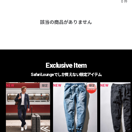
0 件
該当の商品がありません
Exclusive Item
Safari Loungeでしか買えない限定アイテム
NEW
NEW
NEW
限定
限定