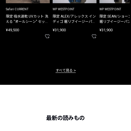
Safari CURRENT
WP WESTPOINT
WP WESTPOINT
限定 吸水速乾 UVカット 洗
限定 ALEX/アレックス イン
限定 SEAN/ショー
える "オールシーン" セット
ディゴ 裾リブイージーパン
裾リブイージーパン
アップ
ツ
¥49,500
¥31,900
¥31,900
すべて見る
最新の読みもの