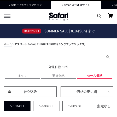
Safari公式ウェブマガジン
Safari公式通販サイト
Sa
ホーム
アスリートSafari | THING FABRICS (シングファブリックス)
対象件数 : 0件
セール価格
すべて
通常価格
絞り込み
価格の安い順
～30%OFF
～50%OFF
～80%OFF
指定なし