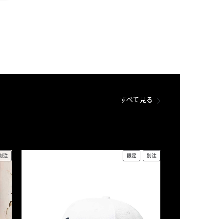
すべて見る
別注
限定
別注