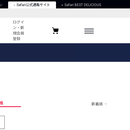
ン
Safari公式通販サイト
Safari BEST DELICIOUS
ログイ
ン・新
規会員
登録
ログイン・新規会員登録
お気に入りアイテム
ガイド
お気に入りブランド
お気に入り記事
最近チェックしたアイテム
格
新着順
ポリシー
関する法律