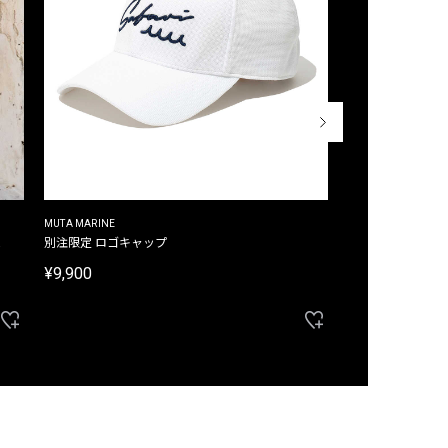
MUTA MARINE
CROSSLEY
ム
別注限定 ロゴキャップ
別注限定 ノースリ
¥9,900
¥8,580
40%OFF