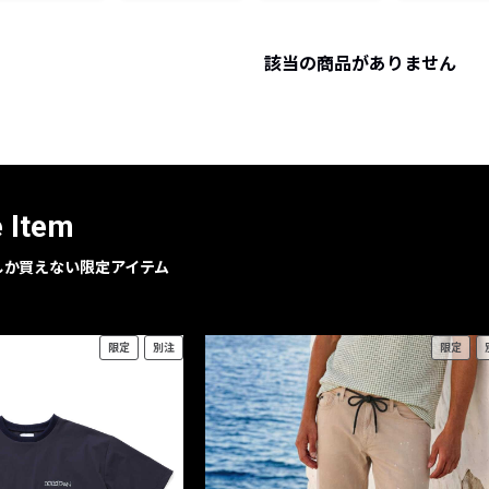
レコメンドアイテム
ピックアップアイテム
該当の商品がありません
フォーカスブランド
セールおすすめアイテム
人気アイテム TOP 15
e Item
geでしか買えない限定アイテム
限定
別注
限定