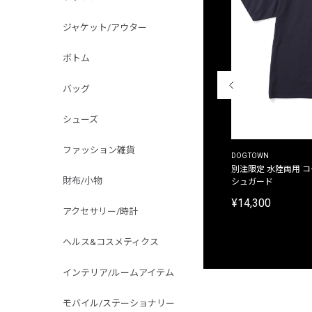
ジャケット/アウター
ボトム
バッグ
シューズ
ファッション雑貨
THE DUFFER OF ST.GEORGE
DOGTOWN
別注限定 ピグメントダイ バックプリント サーフ
別注限定 水陸両用 
財布/小物
プリントTシャツ
シュガード
¥9,900
¥14,300
アクセサリー/時計
ヘルス&コスメティクス
インテリア/ルームアイテム
モバイル/ステーショナリー