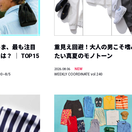
いま、最も注目
重見え回避！大人の男こそ嗜
？ ｜ TOP15
たい真夏のモノトーン
NEW
2026.08.06
30~8/5
WEEKLY COORDINATE vol.240