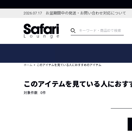
2026.07.17 お盆期間中の発送・お問い合わせ対応について
アイテム
スペシャル
カテゴリーから探す
スペシャルフィーチャ
ホーム
このアイテムを見ている人におすすめのアイテム
ブランドから探す
特集記事
絞り込んで探す
このアイテムを見ている人におす
新着アイテム
コーディネート
編集部のおすすめアイテム
対象件数 :
0
件
編集部のおすすめコー
ランキング
雑誌・カタログ掲載アイテム
セール