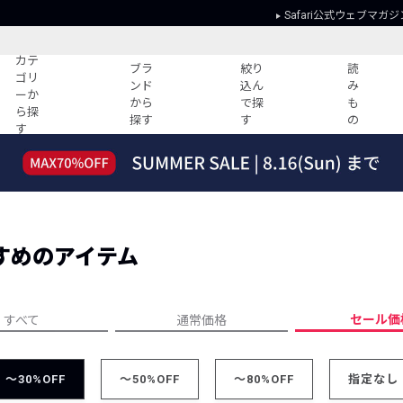
Safari公式ウェブマガジ
カテ
ブラ
絞り
読
ゴリ
ンド
込ん
み
ーか
から
で探
も
ら探
探す
す
の
す
読みもの
ガイド
ー
すべての記事
ショッピング
2026年のイチオシTシャツ！
初めての方
“WP”のイージーパンツを徹底解説&コ
Club Safari
ーデ紹介
すめのアイテム
よくある質問
HOTなコーデ TOP20
会社概要
ディネート
新ブランドご紹介！
会員利用規約
セール価
すべて
通常価格
人気記事ランキング
プライバシー
バイヤーズ レコメンド
特定商取引に
今週の別注アイテム
～30%OFF
～50%OFF
～80%OFF
指定なし
ウィークリーコーデ