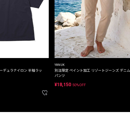
YANUK
コーデュラナイロン 半袖ラッ
別注限定 ペイント加工 リゾートジーンズ デニ
パンツ
¥18,150
50%OFF