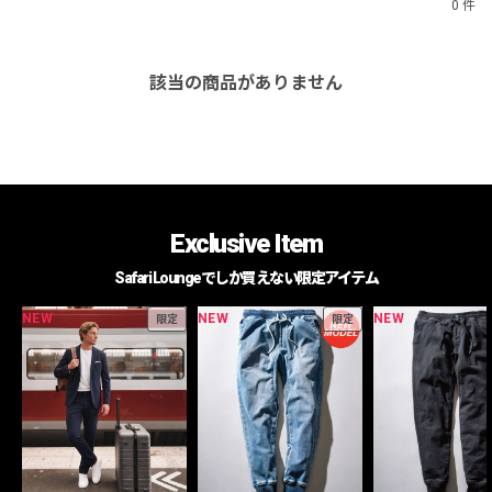
0 件
該当の商品がありません
Exclusive Item
Safari Loungeでしか買えない限定アイテム
NEW
NEW
NEW
限定
限定