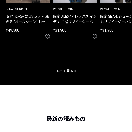
Safari CURRENT
WP WESTPOINT
WP WESTPOINT
限定 吸水速乾 UVカット 洗
限定 ALEX/アレックス イン
限定 SEAN/ショー
える "オールシーン" セット
ディゴ 裾リブイージーパン
裾リブイージーパン
アップ
ツ
¥49,500
¥31,900
¥31,900
すべて見る
最新の読みもの