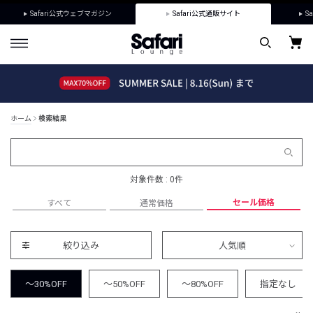
Safari公式ウェブマガジン
Safari公式通販サイト
Sa
ホーム
検索結果
対象件数 : 0件
セール価格
すべて
通常価格
絞り込み
人気順
～30%OFF
～50%OFF
～80%OFF
指定なし