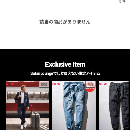
0 件
該当の商品がありません
Exclusive Item
Safari Loungeでしか買えない限定アイテム
NEW
NEW
NEW
限定
限定