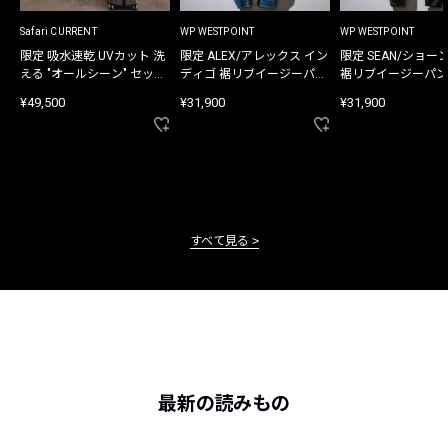
Safari CURRENT
WP WESTPOINT
WP WESTPOINT
限定 吸水速乾 UVカット 洗
限定 ALEX/アレックス イン
限定 SEAN/ショー
える "オールシーン" セット
ディゴ 裾リブイージーパン
裾リブイージーパン
アップ
ツ
¥49,500
¥31,900
¥31,900
すべて見る
最新の読みもの