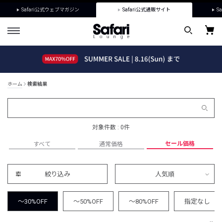
Safari公式ウェブマガジン
Safari公式通販サイト
Sa
ホーム
検索結果
対象件数 : 0件
セール価格
すべて
通常価格
絞り込み
人気順
～30%OFF
～50%OFF
～80%OFF
指定なし