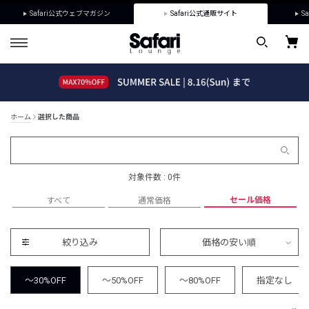
Safari公式ウェブマガジン
Safari公式通販サイト
Sa
ホーム
選択した商品
対象件数 : 0件
セール価格
すべて
通常価格
絞り込み
価格の安い順
～30%OFF
～50%OFF
～80%OFF
指定なし