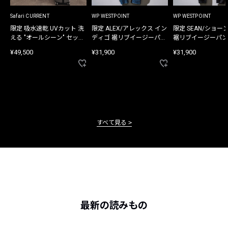
Safari CURRENT
WP WESTPOINT
WP WESTPOINT
限定 吸水速乾 UVカット 洗
限定 ALEX/アレックス イン
限定 SEAN/ショー
える "オールシーン" セット
ディゴ 裾リブイージーパン
裾リブイージーパン
アップ
ツ
¥49,500
¥31,900
¥31,900
すべて見る
最新の読みもの