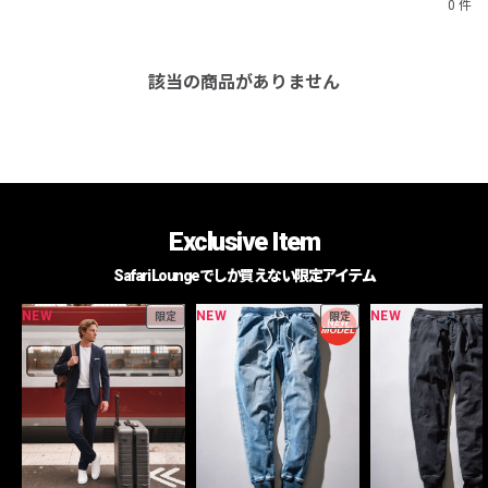
0 件
該当の商品がありません
Exclusive Item
Safari Loungeでしか買えない限定アイテム
NEW
NEW
NEW
限定
限定