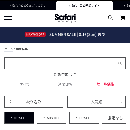
Safari公式ウェブマガジン
Safari公式通販サイト
Sa
ホーム
検索結果
対象件数 : 0件
セール価格
すべて
通常価格
絞り込み
人気順
～30%OFF
～50%OFF
～80%OFF
指定なし