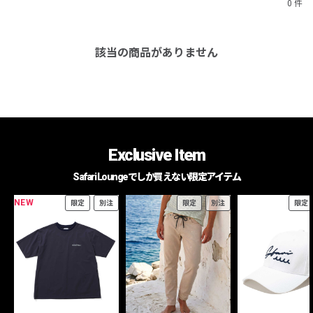
0 件
該当の商品がありません
Exclusive Item
Safari Loungeでしか買えない限定アイテム
NEW
限定
別注
限定
別注
限定