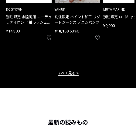
DOGTOWN
YANUK
MUTA MARINE
別注限定 水陸両用 コーデュ
別注限定 ペイント加工 リゾ
別注限定 ロゴキャ
ラナイロン 半袖ラッシュガ
ートジーンズ デニムパンツ
¥9,900
ード
¥14,300
¥18,150
50%OFF
すべて見る
最新の読みもの