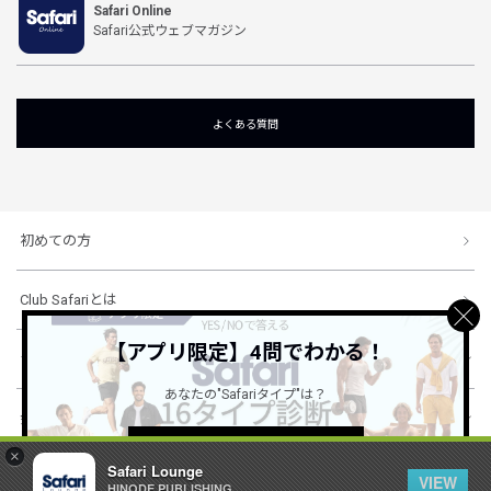
Safari Online
Safari公式ウェブマガジン
よくある質問
初めての方
Club Safariとは
【アプリ限定】4問でわかる！
ショッピングガイド
あなたの"Safariタイプ"は？
会社概要・規約
詳しくはこちら ＞
×
Safari Lounge
VIEW
HINODE PUBLISHING ..
© 1996-2026 HINODE PUBLISHING co., ltd. All Rights Reserved.