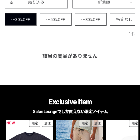
絞り込み
新着順
～30%OFF
～50%OFF
～80%OFF
指定なし
0 件
該当の商品がありません
Exclusive Item
Safari Loungeでしか買えない限定アイテム
NEW
限定
別注
限定
別注
限定