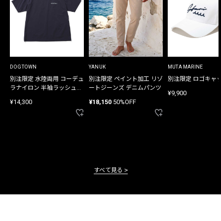
DOGTOWN
YANUK
MUTA MARINE
別注限定 水陸両用 コーデュ
別注限定 ペイント加工 リゾ
別注限定 ロゴキャ
ラナイロン 半袖ラッシュガ
ートジーンズ デニムパンツ
¥9,900
ード
¥14,300
¥18,150
50%OFF
すべて見る