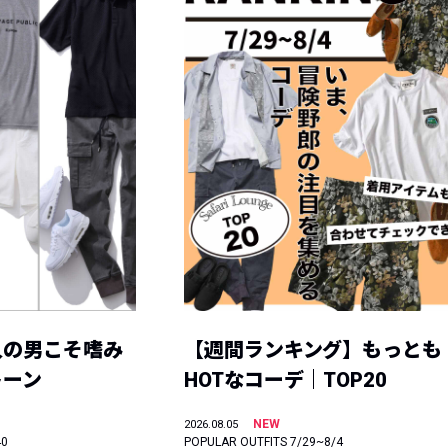
人の男こそ嗜み
【週間ランキング】もっとも
トーン
HOTなコーデ｜TOP20
NEW
2026.08.05
40
POPULAR OUTFITS 7/29~8/4