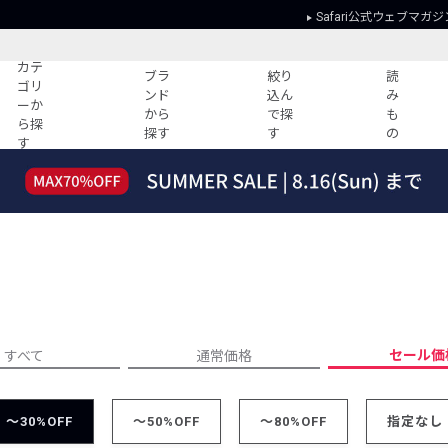
Safari公式ウェブマガジ
カテ
ブラ
絞り
読
ゴリ
ンド
込ん
み
ーか
から
で探
も
ら探
探す
す
の
す
読みもの
ガイド
ー
すべての記事
ショッピング
2026年のイチオシTシャツ！
初めての方
“WP”のイージーパンツを徹底解説&コ
Club Safari
ーデ紹介
よくある質問
HOTなコーデ TOP20
会社概要
ディネート
新ブランドご紹介！
会員利用規約
セール価
すべて
通常価格
人気記事ランキング
プライバシー
バイヤーズ レコメンド
特定商取引に
今週の別注アイテム
～30%OFF
～50%OFF
～80%OFF
指定なし
ウィークリーコーデ