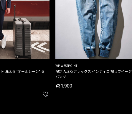
WP WESTPOINT
ト 洗える "オールシーン" セ
限定 ALEX/アレックス インディゴ 裾リブイー
パンツ
¥31,900