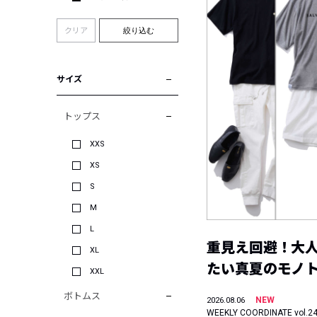
クリア
絞り込む
サイズ
トップス
XXS
XS
S
M
L
重見え回避！大
XL
たい真夏のモノ
XXL
ボトムス
NEW
2026.08.06
WEEKLY COORDINATE vol.2