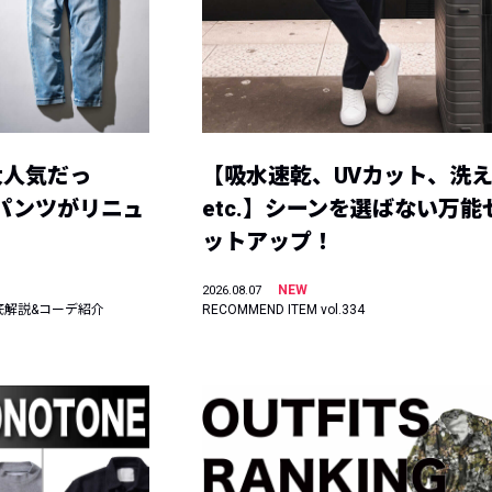
大人気だっ
【吸水速乾、UVカット、洗
ーパンツがリニュ
etc.】シーンを選ばない万能
ットアップ！
NEW
2026.08.07
底解説&コーデ紹介
RECOMMEND ITEM vol.334