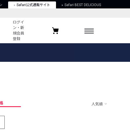
ン
Safari公式通販サイト
Safari BEST DELICIOUS
ログイ
ン・新
規会員
登録
ログイン・新規会員登録
お気に入りアイテム
ガイド
お気に入りブランド
お気に入り記事
最近チェックしたアイテム
格
人気順
ポリシー
関する法律