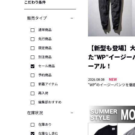
こだわり条件
販売タイプ
通常商品
先行商品
【新型も登場】
限定商品
た”WP”イージ
別注商品
ーアル！
セール商品
予約商品
NEW
2026.08.08
新着アイテム
“WP”のイージーパンツを徹
再入荷
編集部おすすめ
在庫状況
在庫あり
在庫なし含む