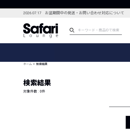
2026.07.17 お盆期間中の発送・お問い合わせ対応について
アイテム
スペシャル
カテゴリーから探す
スペシャルフィーチャ
ホーム
検索結果
ブランドから探す
特集記事
絞り込んで探す
検索結果
新着アイテム
コーディネート
編集部のおすすめアイテム
対象件数 :
0
件
編集部のおすすめコー
ランキング
雑誌・カタログ掲載アイテム
セール