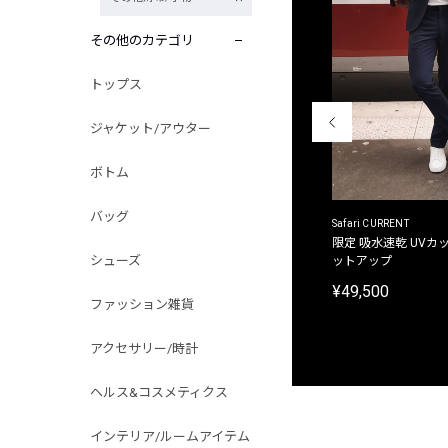
その他のカテゴリ
トップス
ジャケット/アウター
ボトム
バッグ
ACANTHUS
Safari CURRENT
別注限定 フード付き チェックシャツジャケット
限定 吸水速乾 UVカッ
シューズ
ットアップ
¥31,900
¥49,500
ファッション雑貨
アクセサリー/時計
ヘルス&コスメティクス
インテリア/ルームアイテム