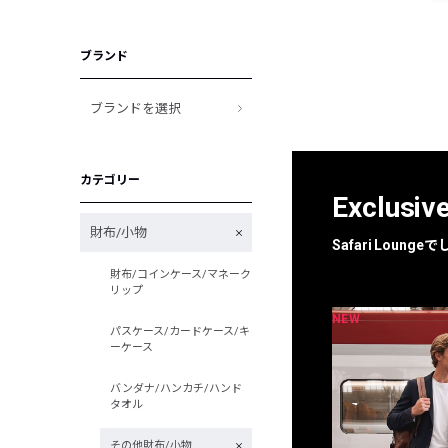
ブランド
ブランドを選択
カテゴリー
Exclusiv
財布/小物
Safari Loun
財布/コインケース/マネーク
リップ
NEW
NEW
限定
別注
パスケース/カードケース/キ
ーケース
バンダナ/ハンカチ/ハンド
タオル
その他財布/小物