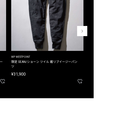
WP WESTPOINT
WP WESTPOINT
ジー
限定 SEAN/ショーン ツイル 裾リブイージーパン
限定 DAVID/デイヴィッド インデ
ツ
イージーパンツ
¥31,900
¥33,000