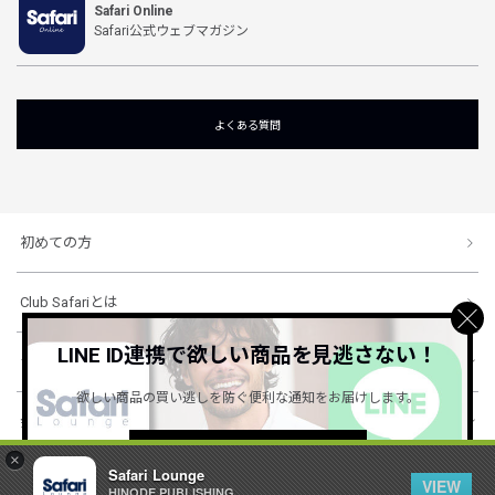
Safari Online
Safari公式ウェブマガジン
よくある質問
初めての方
Club Safariとは
LINE ID連携で欲しい商品を見逃さない！
ショッピングガイド
欲しい商品の買い逃しを防ぐ便利な通知をお届けします。
会社概要・規約
詳しくはこちら ＞
×
Safari Lounge
VIEW
HINODE PUBLISHING ..
© 1996-2026 HINODE PUBLISHING co., ltd. All Rights Reserved.