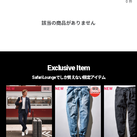
0 件
該当の商品がありません
Exclusive Item
Safari Loungeでしか買えない限定アイテム
NEW
NEW
NEW
限定
限定