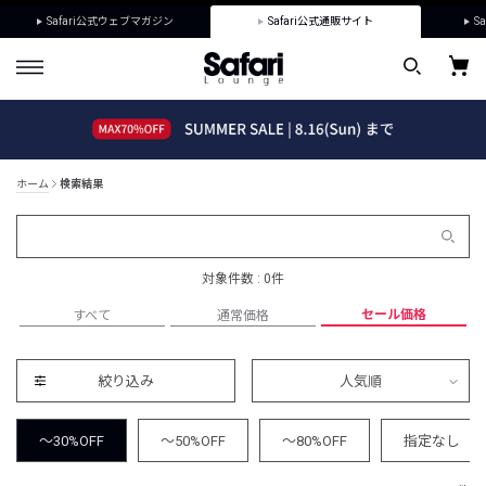
Safari公式ウェブマガジン
Safari公式通販サイト
Sa
ホーム
検索結果
対象件数 : 0件
セール価格
すべて
通常価格
絞り込み
人気順
～30%OFF
～50%OFF
～80%OFF
指定なし