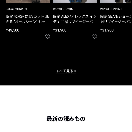
Safari CURRENT
WP WESTPOINT
WP WESTPOINT
限定 吸水速乾 UVカット 洗
限定 ALEX/アレックス イン
限定 SEAN/ショー
える "オールシーン" セット
ディゴ 裾リブイージーパン
裾リブイージーパン
アップ
ツ
¥49,500
¥31,900
¥31,900
すべて見る
最新の読みもの