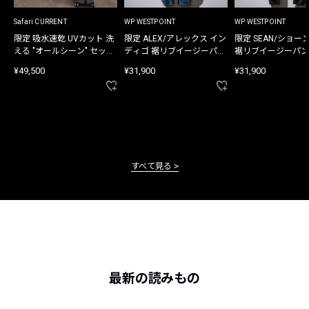
Safari CURRENT
WP WESTPOINT
WP WESTPOINT
限定 吸水速乾 UVカット 洗
限定 ALEX/アレックス イン
限定 SEAN/ショー
える "オールシーン" セット
ディゴ 裾リブイージーパン
裾リブイージーパン
アップ
ツ
¥49,500
¥31,900
¥31,900
すべて見る
最新の読みもの