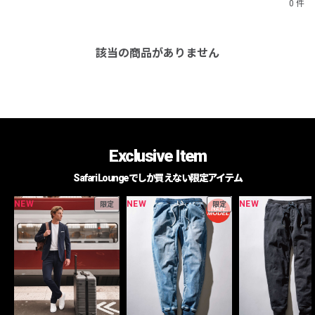
0 件
該当の商品がありません
Exclusive Item
Safari Loungeでしか買えない限定アイテム
NEW
NEW
NEW
限定
限定