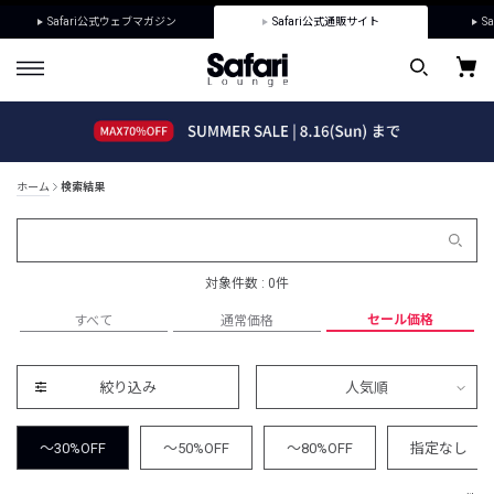
Safari公式ウェブマガジン
Safari公式通販サイト
Sa
ホーム
検索結果
対象件数 : 0件
セール価格
すべて
通常価格
絞り込み
人気順
～30%OFF
～50%OFF
～80%OFF
指定なし