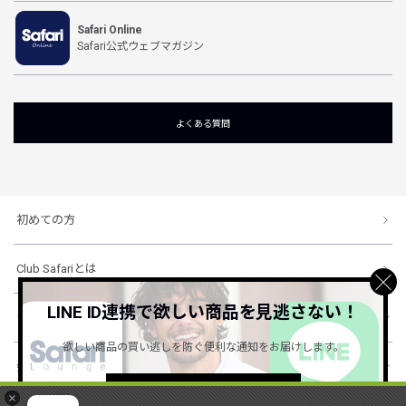
Safari Online
Safari公式ウェブマガジン
よくある質問
初めての方
Club Safariとは
LINE ID連携で欲しい商品を見逃さない！
ショッピングガイド
欲しい商品の買い逃しを防ぐ便利な通知をお届けします。
会社概要・規約
詳しくはこちら ＞
×