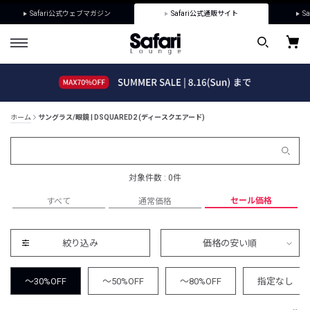
Safari公式ウェブマガジン
Safari公式通販サイト
Sa
ホーム
サングラス/眼鏡 | DSQUARED2 (ディースクエアード)
対象件数 : 0件
セール価格
すべて
通常価格
絞り込み
価格の安い順
～30%OFF
～50%OFF
～80%OFF
指定なし