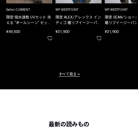
Safari CURRENT
WP WESTPOINT
WP WESTPOINT
限定 吸水速乾 UVカット 洗
限定 ALEX/アレックス イン
限定 SEAN/ショー
える "オールシーン" セット
ディゴ 裾リブイージーパン
裾リブイージーパン
アップ
ツ
¥49,500
¥31,900
¥31,900
すべて見る
最新の読みもの