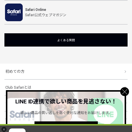
Safari Online
Safari公式ウェブマガジン
よくある質問
初めての方
Club Safariとは
LINE ID連携で欲しい商品を見逃さない！
ショッピングガイド
欲しい商品の買い逃しを防ぐ便利な通知をお届けします。
会社概要・規約
詳しくはこちら ＞
×