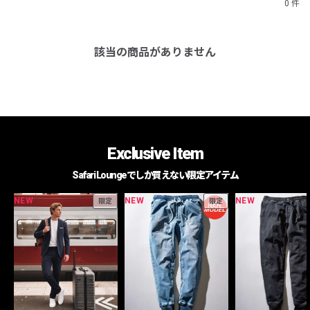
0 件
該当の商品がありません
Exclusive Item
Safari Loungeでしか買えない限定アイテム
NEW
NEW
NEW
限定
限定