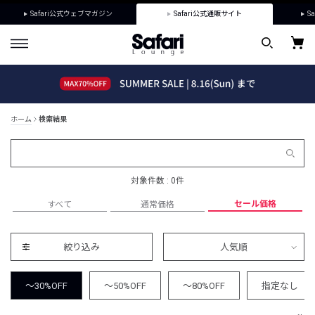
Safari公式ウェブマガジン
Safari公式通販サイト
Sa
ホーム
検索結果
対象件数 : 0件
セール価格
すべて
通常価格
絞り込み
人気順
～30%OFF
～50%OFF
～80%OFF
指定なし