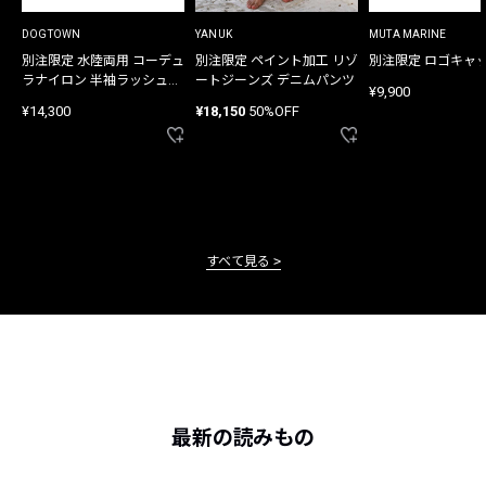
DOGTOWN
YANUK
MUTA MARINE
別注限定 水陸両用 コーデュ
別注限定 ペイント加工 リゾ
別注限定 ロゴキャ
ラナイロン 半袖ラッシュガ
ートジーンズ デニムパンツ
¥9,900
ード
¥14,300
¥18,150
50%OFF
すべて見る
最新の読みもの