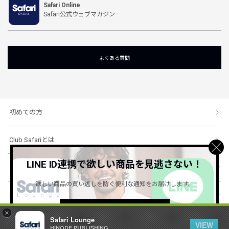
Safari Online
Safari公式ウェブマガジン
よくある質問
初めての方
Club Safariとは
LINE ID連携で欲しい商品を見逃さない！
ショッピングガイド
欲しい商品の買い逃しを防ぐ便利な通知をお届けします。
会社概要・規約
詳しくはこちら ＞
×
Safari Lounge
VIEW
HINODE PUBLISHING ..
© 1996-2026 HINODE PUBLISHING co., ltd. All Rights Reserved.