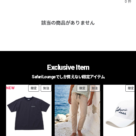
0 件
該当の商品がありません
Exclusive Item
Safari Loungeでしか買えない限定アイテム
NEW
限定
別注
限定
別注
限定