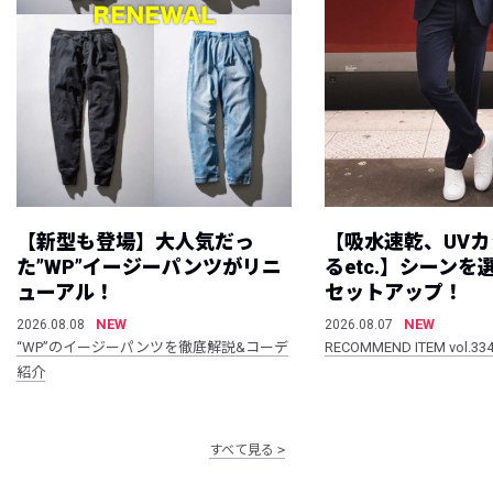
【新型も登場】大人気だっ
【吸水速乾、UV
た”WP”イージーパンツがリニ
るetc.】シーン
ューアル！
セットアップ！
NEW
NEW
2026.08.08
2026.08.07
“WP”のイージーパンツを徹底解説&コーデ
RECOMMEND ITEM vol.33
紹介
すべて見る