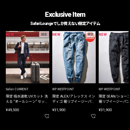
Exclusive Item
Safari Loungeでしか買えない限定アイテム
NEW
NEW
NEW
限定
限定
Safari CURRENT
WP WESTPOINT
WP WESTPOINT
限定 吸水速乾 UVカット 洗
限定 ALEX/アレックス イン
限定 SEAN/ショー
える "オールシーン" セット
ディゴ 裾リブイージーパン
裾リブイージーパン
アップ
ツ
¥49,500
¥31,900
¥31,900