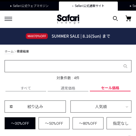
Safari公式ウェブマガジン
Safari公式通販サイト
Sa
ホーム
検索結果
対象件数 : 4件
セール価格
すべて
通常価格
絞り込み
人気順
～30%OFF
～50%OFF
～80%OFF
指定なし