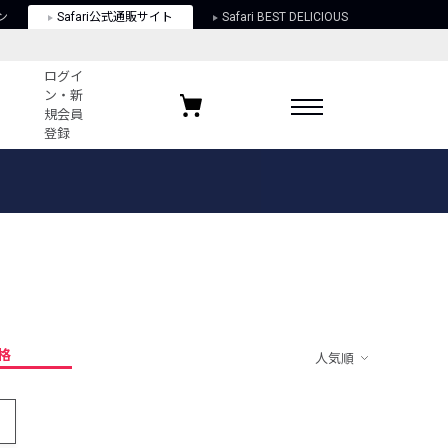
ン
Safari公式通販サイト
Safari BEST DELICIOUS
ログイ
ン・新
規会員
登録
ログイン・新規会員登録
お気に入りアイテム
ガイド
お気に入りブランド
お気に入り記事
最近チェックしたアイテム
格
人気順
ポリシー
関する法律