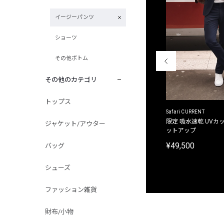
イージーパンツ
ショーツ
その他ボトム
その他のカテゴリ
トップス
ACANTHUS
Safari CURRENT
別注限定 フード付き チェックシャツジャケット
限定 吸水速乾 UVカッ
ジャケット/アウター
ットアップ
¥31,900
¥49,500
バッグ
シューズ
ファッション雑貨
財布/小物