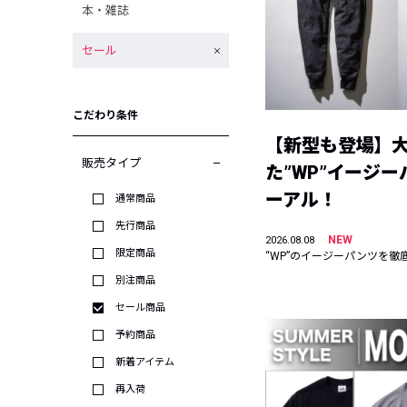
本・雑誌
セール
こだわり条件
【新型も登場】
販売タイプ
た”WP”イージ
ーアル！
通常商品
先行商品
NEW
2026.08.08
限定商品
“WP”のイージーパンツを徹
別注商品
セール商品
予約商品
新着アイテム
再入荷