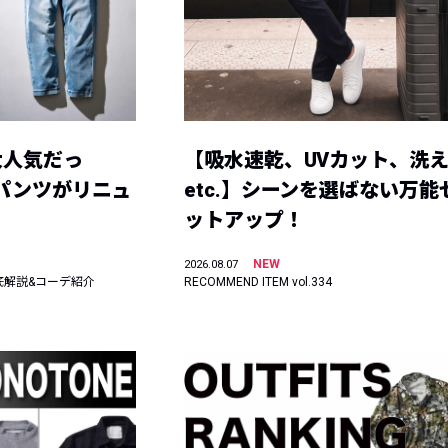
大人気だっ
【吸水速乾、UVカット、洗
ーパンツがリニュ
etc.】シーンを選ばない万能
ットアップ！
NEW
2026.08.07
底解説&コーデ紹介
RECOMMEND ITEM vol.334