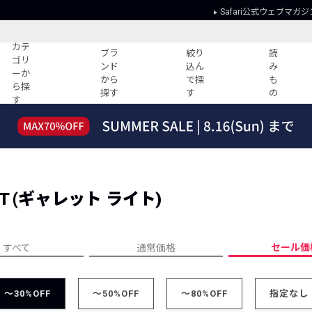
Safari公式ウェブマガジ
カテ
ブラ
絞り
読
ゴリ
ンド
込ん
み
ーか
から
で探
も
ら探
探す
す
の
す
読みもの
ガイド
ー
すべての記事
ショッピング
2026年のイチオシTシャツ！
初めての方
“WP”のイージーパンツを徹底解説&コ
Club Safari
ーデ紹介
HT (ギャレット ライト)
よくある質問
HOTなコーデ TOP20
会社概要
ディネート
新ブランドご紹介！
会員利用規約
セール価
すべて
通常価格
人気記事ランキング
プライバシー
バイヤーズ レコメンド
特定商取引に
今週の別注アイテム
～30%OFF
～50%OFF
～80%OFF
指定なし
ウィークリーコーデ