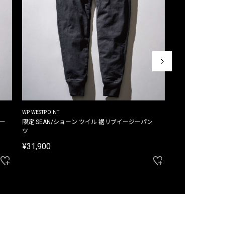
WP WESTPOINT
WP WESTPOINT
ジー
限定 SEAN/ショーン ツイル 裾リブイージーパン
限定 DAVID/デイヴィッド インデ
ツ
イージーパンツ
¥31,900
¥33,000