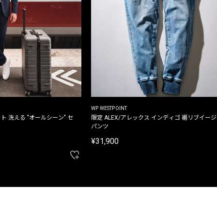
WP WESTPOINT
ト 洗える "オールシーン" セ
限定 ALEX/アレックス インディゴ 裾リブイー
パンツ
¥31,900