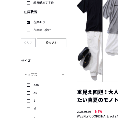
編集部おすすめ
在庫状況
在庫あり
在庫なし含む
クリア
絞り込む
サイズ
トップス
XXS
重見え回避！大
XS
たい真夏のモノ
S
M
NEW
2026.08.06
WEEKLY COORDINATE vol.2
L