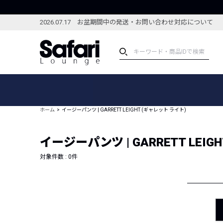
2026.07.17 お盆期間中の発送・お問い合わせ対応について
アイテム
スペシャル
カテゴリーから探す
スペシャルフィーチャ
ホーム
イージーパンツ | GARRETT LEIGHT (ギャレット ライト)
ブランドから探す
特集記事
絞り込んで探す
イージーパンツ | GARRETT LEIG
新着アイテム
コーディネート
編集部のおすすめアイテム
対象件数 :
0
件
編集部のおすすめコー
ランキング
雑誌・カタログ掲載アイテム
セール