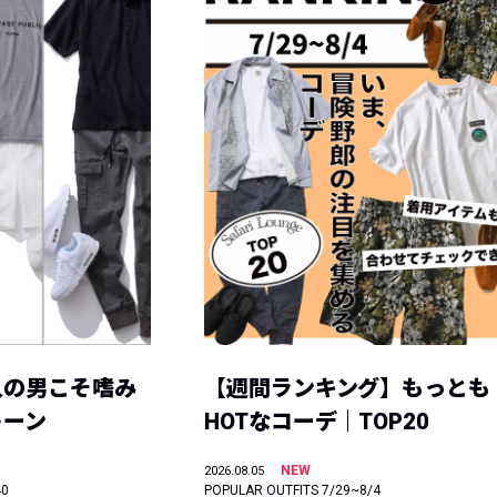
人の男こそ嗜み
【週間ランキング】もっとも
トーン
HOTなコーデ｜TOP20
NEW
2026.08.05
40
POPULAR OUTFITS 7/29~8/4