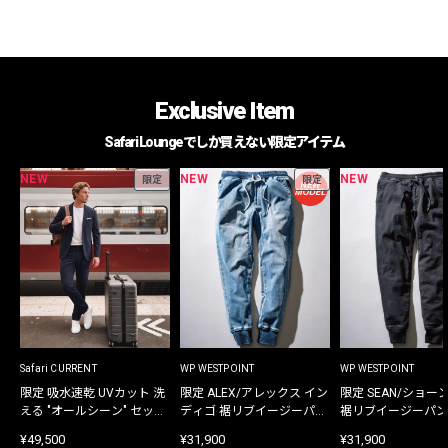
Exclusive Item
Safari Loungeでしか買えない限定アイテム
NEW
NEW
NEW
限定
限定
Safari CURRENT
WP WESTPOINT
WP WESTPOINT
限定 吸水速乾 UVカット 洗
限定 ALEX/アレックス イン
限定 SEAN/ショー
える "オールシーン" セット
ディゴ 裾リブイージーパン
裾リブイージーパン
アップ
ツ
¥49,500
¥31,900
¥31,900