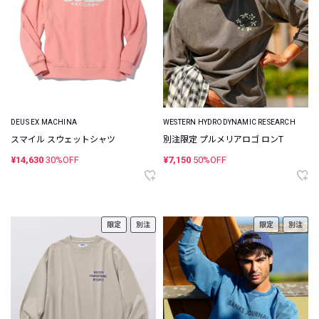
DEUS EX MACHINA
WESTERN HYDRODYNAMIC RESEARCH
スマイル スウェットシャツ
別注限定 プルメリアロゴ ロンT
¥14,630
30%OFF
¥7,150
50%OFF
限定
別注
限定
別注