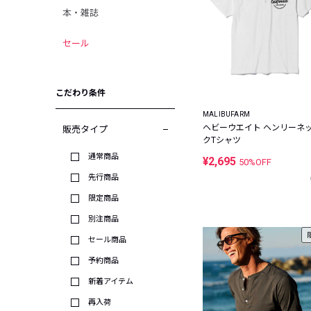
本・雑誌
セール
こだわり条件
MALIBUFARM
ヘビーウエイト ヘンリーネ
販売タイプ
クTシャツ
通常商品
¥2,695
50%OFF
先行商品
限定商品
別注商品
セール商品
予約商品
新着アイテム
再入荷