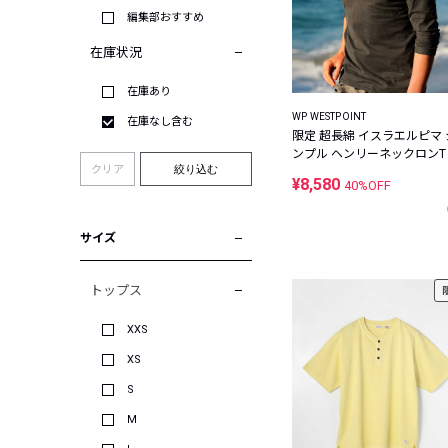
編集部おすすめ
在庫状況
在庫あり
WP WESTPOINT
在庫なし含む
限定 超長綿 イスラエルピマ 
ンプル ヘンリーネックロンT
クリア
絞り込む
¥8,580
40%OFF
サイズ
トップス
XXS
XS
S
M