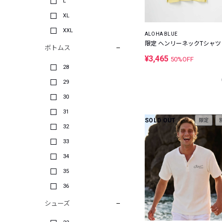
L
XL
XXL
ALOHA BLUE
限定 ヘンリーネックTシャツ
ボトムス
¥3,465
50%OFF
28
29
30
31
SOLD OUT
限定
32
33
34
35
36
シューズ