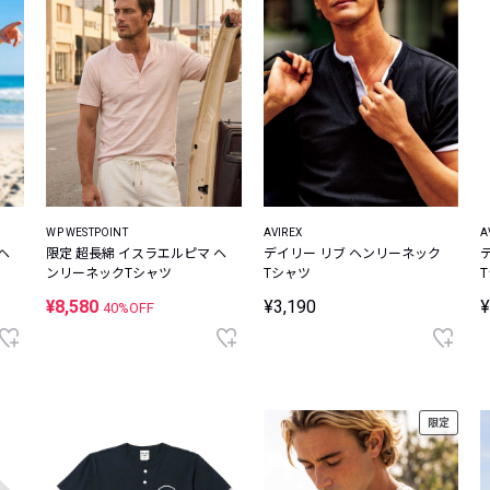
WP WESTPOINT
AVIREX
A
ヘ
限定 超長綿 イスラエルピマ ヘ
デイリー リブ ヘンリーネック
ンリーネックTシャツ
Tシャツ
¥8,580
¥3,190
¥
40%OFF
限定