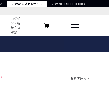
ン
Safari公式通販サイト
Safari BEST DELICIOUS
ログイ
ン・新
規会員
登録
ログイン・新規会員登録
お気に入りアイテム
ガイド
お気に入りブランド
お気に入り記事
最近チェックしたアイテム
格
おすすめ順
ポリシー
関する法律