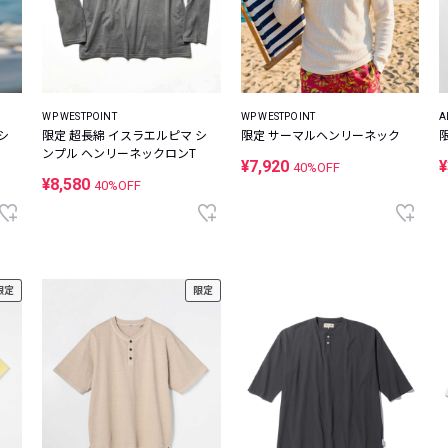
WP WESTPOINT
WP WESTPOINT
A
シ
限定 超長綿 イスラエルピマ シ
限定 サーマルヘンリーネック
ンプル ヘンリーネックロンT
¥7,920
¥
40%OFF
¥8,580
40%OFF
限定
限定