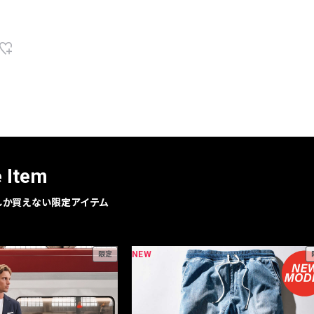
e Item
geでしか買えない限定アイテム
NEW
限定