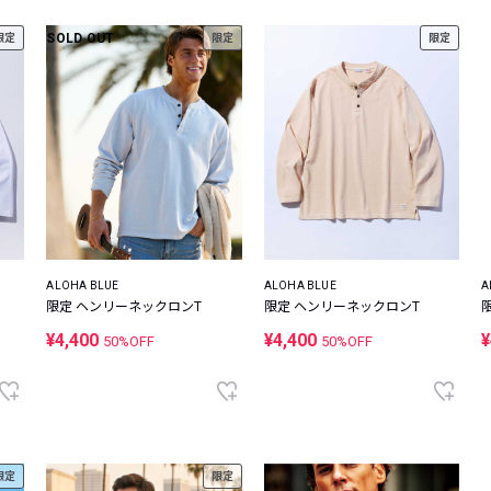
レコメンドアイテム
SOLD OUT
限定
限定
限定
ピックアップアイテム
フォーカスブランド
セールおすすめアイテム
人気アイテム TOP 15
ALOHA BLUE
ALOHA BLUE
A
限定 ヘンリーネックロンT
限定 ヘンリーネックロンT
¥4,400
¥4,400
¥
50%OFF
50%OFF
限定
限定