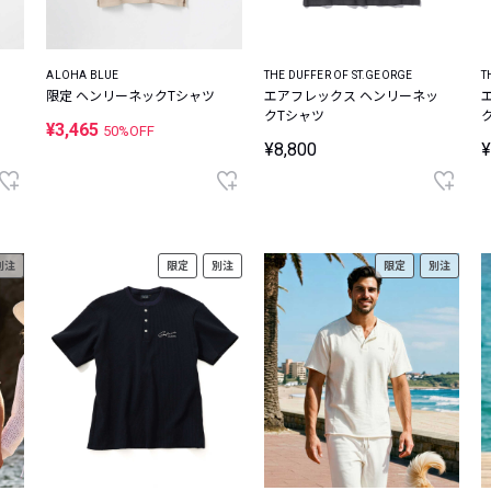
ALOHA BLUE
THE DUFFER OF ST.GEORGE
T
限定 ヘンリーネックTシャツ
エアフレックス ヘンリーネッ
クTシャツ
¥3,465
50%OFF
¥8,800
¥
別注
限定
別注
限定
別注