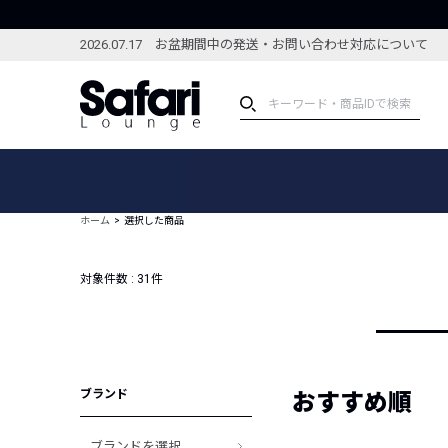
2026.07.17 お盆期間中の発送・お問い合わせ対応について
アイテム
スペシャル
カテゴリーから探す
スペシャルフィーチャ
ホーム
選択した商品
ブランドから探す
特集記事
絞り込んで探す
対象件数 :
31
件
新着アイテム
コーディネート
編集部のおすすめアイテム
編集部のおすすめコー
ランキング
雑誌・カタログ掲載アイテム
ブランド
セール
おすすめ順
ブランドを選択