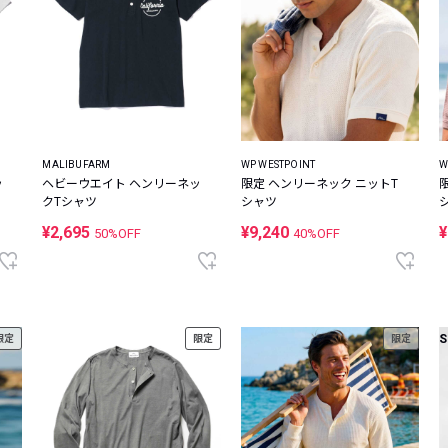
MALIBUFARM
WP WESTPOINT
W
ッ
ヘビーウエイト ヘンリーネッ
限定 ヘンリーネック ニットT
クTシャツ
シャツ
¥2,695
¥9,240
¥
50%OFF
40%OFF
S
限定
限定
限定