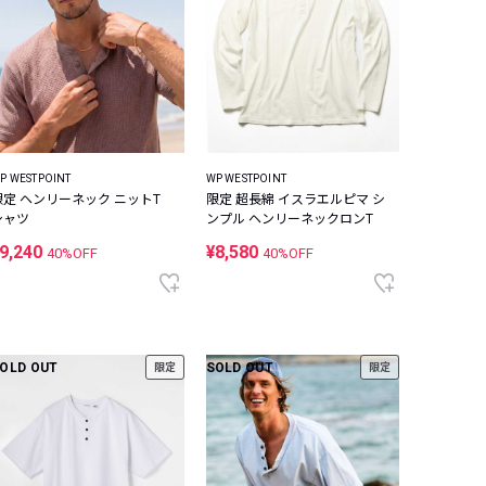
P WESTPOINT
WP WESTPOINT
限定 ヘンリーネック ニットT
限定 超長綿 イスラエルピマ シ
シャツ
ンプル ヘンリーネックロンT
9,240
¥8,580
40%OFF
40%OFF
OLD OUT
SOLD OUT
限定
限定