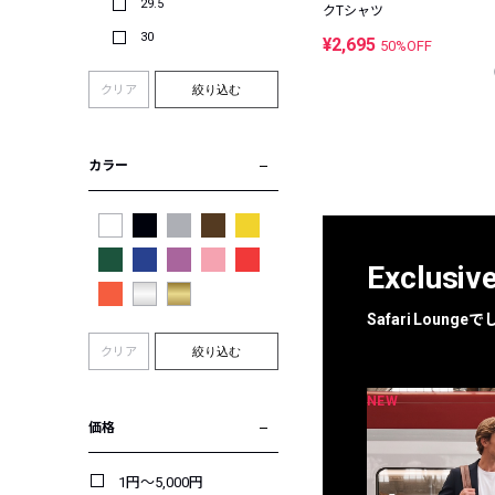
29.5
クTシャツ
30
¥2,695
50%OFF
クリア
絞り込む
カラー
Exclusiv
Safari Loun
クリア
絞り込む
NEW
NEW
限定
別注
価格
1円～5,000円