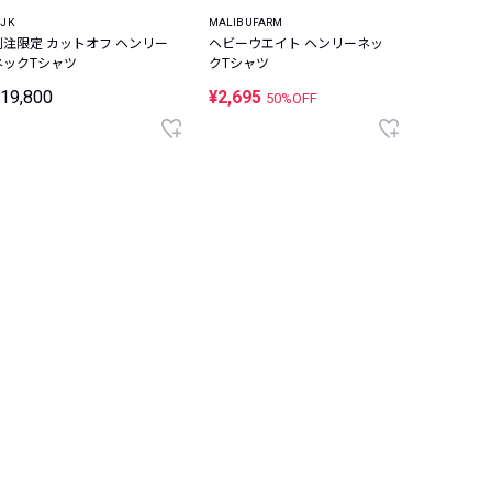
JK
MALIBUFARM
別注限定 カットオフ ヘンリー
ヘビーウエイト ヘンリーネッ
ネックTシャツ
クTシャツ
19,800
¥2,695
50%OFF