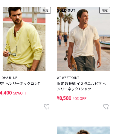
SOLD OUT
限定
限定
LOHA BLUE
WP WESTPOINT
限定 ヘンリーネックロンT
限定 超長綿 イスラエルピマ ヘ
ンリーネックTシャツ
4,400
50%OFF
¥8,580
40%OFF