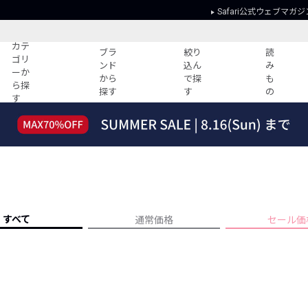
Safari公式ウェブマガジ
カテ
ブラ
絞り
読
ゴリ
ンド
込ん
み
ーか
から
で探
も
ら探
探す
す
の
す
読みもの
ガイド
ー
すべての記事
ショッピング
2026年のイチオシTシャツ！
初めての方
“WP”のイージーパンツを徹底解説&コ
Club Safari
ーデ紹介
よくある質問
HOTなコーデ TOP20
会社概要
すべて
通常価格
セール価
ディネート
新ブランドご紹介！
会員利用規約
人気記事ランキング
プライバシー
バイヤーズ レコメンド
特定商取引に
今週の別注アイテム
ウィークリーコーデ