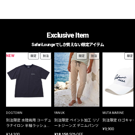
Exclusive Item
Safari Loungeでしか買えない限定アイテム
NEW
限定
別注
限定
別注
限定
DOGTOWN
YANUK
MUTA MARINE
別注限定 水陸両用 コーデュ
別注限定 ペイント加工 リゾ
別注限定 ロゴキャ
ラナイロン 半袖ラッシュガ
ートジーンズ デニムパンツ
¥9,900
ード
¥14,300
¥18,150
50%OFF