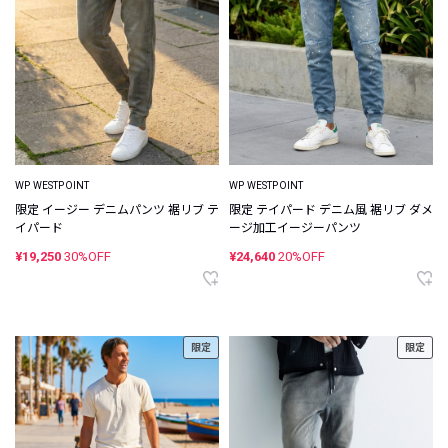
WP WESTPOINT
WP WESTPOINT
限定 イージー デニムパンツ 裾リブ テ
限定 テイパード デニム風 裾リブ ダメ
イパード
ージ加工イージーパンツ
¥19,250
30%OFF
¥24,640
20%OFF
限定
限定