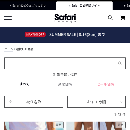
Safari公式ウェブマガジン
Safari公式通販サイト
Sa
ホーム
選択した商品
対象件数 : 42件
すべて
通常価格
セール価格
絞り込み
おすすめ順
1-42 件
限定
限定