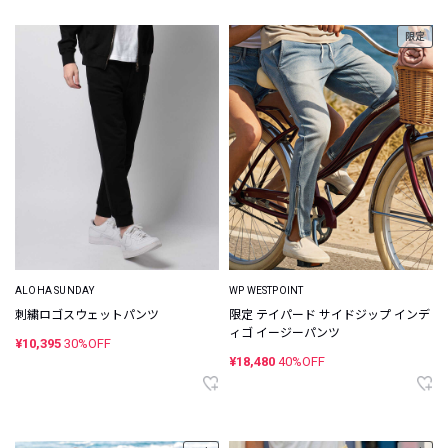
限定
ALOHA SUNDAY
WP WESTPOINT
刺繍ロゴスウェットパンツ
限定 テイパード サイドジップ インデ
ィゴ イージーパンツ
¥10,395
30%OFF
¥18,480
40%OFF