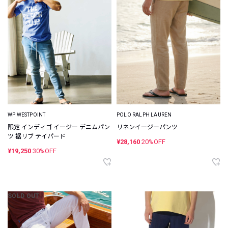
WP WESTPOINT
POLO RALPH LAUREN
限定 インディゴ イージー デニムパン
リネンイージーパンツ
ツ 裾リブ テイパード
¥28,160
20%OFF
¥19,250
30%OFF
SOLD OUT