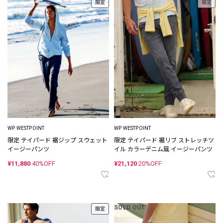
限定
限定
WP WESTPOINT
WP WESTPOINT
限定 テイパード 裾ジップ スウェット
限定 テイパード 裾リブ ストレッチツ
イージーパンツ
イル カラーデニム風 イージーパンツ
¥11,880
40%OFF
¥21,120
20%OFF
SOLD OUT
限定