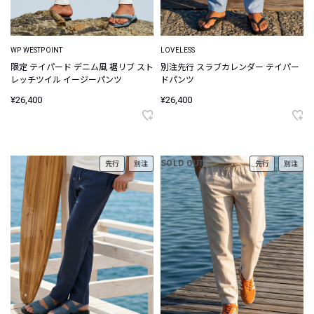
WP WESTPOINT
LOVELESS
限定 テイパード デニム風 裾リブ スト
別注先行 スラブカレンダー テイパー
レッチツイル イージーパンツ
ドパンツ
¥26,400
¥26,400
SOLD OUT
先行
別注
先行
別注