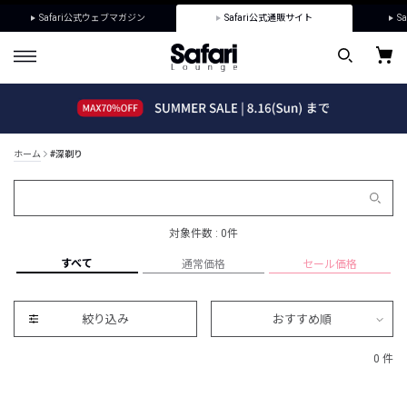
Safari公式ウェブマガジン
Safari公式通販サイト
Sa
ホーム
#深剃り
対象件数 : 0件
すべて
通常価格
セール価格
絞り込み
おすすめ順
0 件