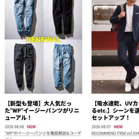
【新型も登場】大人気だっ
【吸水速乾、UV
た”WP”イージーパンツがリニ
るetc.】シーン
ューアル！
セットアップ！
NEW
NEW
2026.08.08
2026.08.07
“WP”のイージーパンツを徹底解説&コーデ
RECOMMEND ITEM vol.33