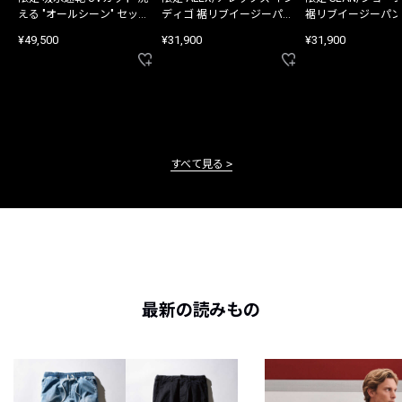
える "オールシーン" セット
ディゴ 裾リブイージーパン
裾リブイージーパン
アップ
ツ
¥49,500
¥31,900
¥31,900
すべて見る
最新の読みもの