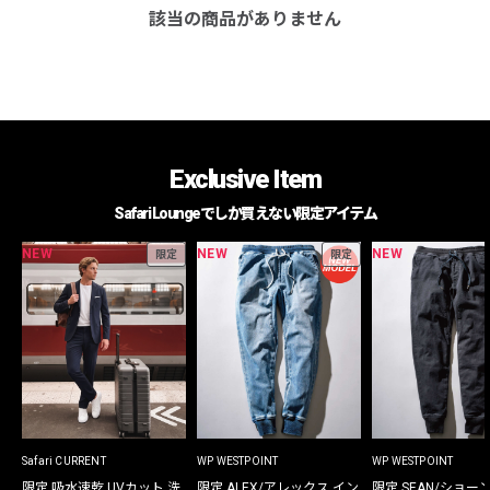
該当の商品がありません
Exclusive Item
Safari Loungeでしか買えない限定アイテム
NEW
NEW
NEW
限定
限定
Safari CURRENT
WP WESTPOINT
WP WESTPOINT
限定 吸水速乾 UVカット 洗
限定 ALEX/アレックス イン
限定 SEAN/ショー