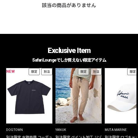
該当の商品がありません
Exclusive Item
Safari Loungeでしか買えない限定アイテム
NEW
限定
別注
限定
別注
限定
DOGTOWN
YANUK
MUTA MARINE
別注限定 水陸両用 コーデュ
別注限定 ペイント加工 リゾ
別注限定 ロゴキャ