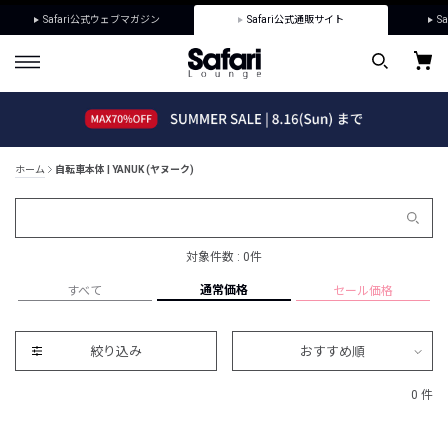
Safari公式ウェブマガジン
Safari公式通販サイト
Sa
ホーム
自転車本体 | YANUK (ヤヌーク)
対象件数 : 0件
通常価格
すべて
セール価格
絞り込み
おすすめ順
0 件