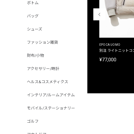
ボトム
バッグ
シューズ
ファッション雑貨
MALIBUFARM
EPOCA UOMO
別注限定 10oz 裏パイル プリントプルオーバーパ
別注 ライトニットコ
財布/小物
ーカ
¥77,000
¥15,180
アクセサリー/時計
ヘルス&コスメティクス
インテリア/ルームアイテム
モバイル/ステーショナリー
ゴルフ