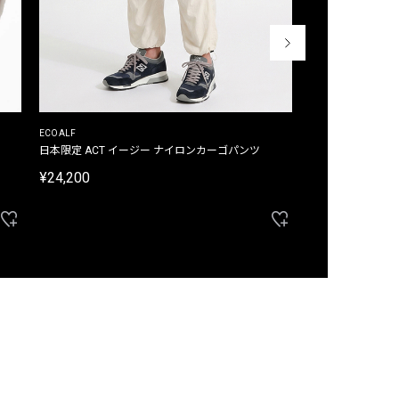
ECOALF
ECOALF
日本限定 ACT イージー ナイロンカーゴパンツ
日本限定 ACTナ
¥24,200
¥22,000