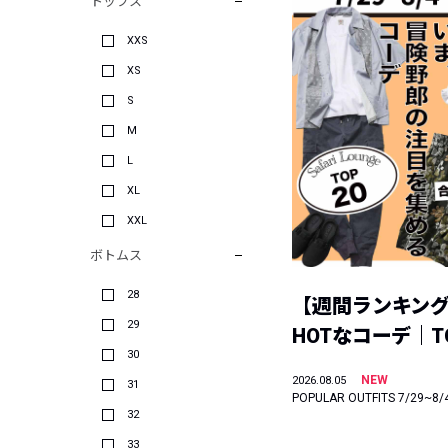
トップス
XXS
XS
S
M
L
XL
XXL
ボトムス
28
【週間ランキン
29
HOTなコーデ｜TO
30
NEW
2026.08.05
31
POPULAR OUTFITS 7/29~8/
32
33