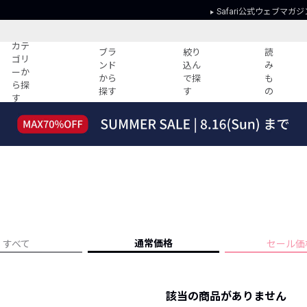
Safari公式ウェブマガジ
カテ
ブラ
絞り
読
ゴリ
ンド
込ん
み
ーか
から
で探
も
ら探
探す
す
の
す
読みもの
ガイド
ー
すべての記事
ショッピング
2026年のイチオシTシャツ！
初めての方
“WP”のイージーパンツを徹底解説&コ
Club Safari
ーデ紹介
よくある質問
HOTなコーデ TOP20
会社概要
ディネート
新ブランドご紹介！
会員利用規約
通常価格
すべて
セール価
人気記事ランキング
プライバシー
バイヤーズ レコメンド
特定商取引に
今週の別注アイテム
該当の商品がありません
ウィークリーコーデ