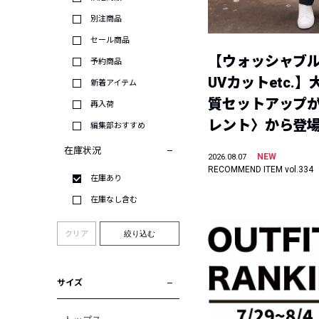
別注商品
セール商品
【ウォッシャブ
予約商品
UVカットetc.
新着アイテム
質セットアップが
再入荷
レント〉から登
編集部おすすめ
在庫状況
NEW
2026.08.07
RECOMMEND ITEM vol.334
在庫あり
在庫なし含む
クリア
絞り込む
サイズ