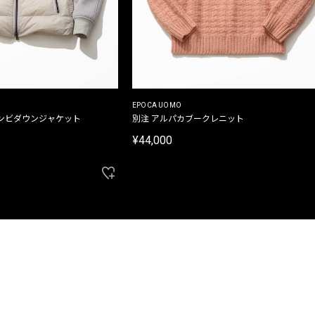
EPOCA UOMO
ンビダウンジャケット
別注 アルパカブークレニット
¥44,000