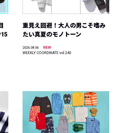
目
重見え回避！大人の男こそ嗜み
15
たい真夏のモノトーン
NEW
2026.08.06
WEEKLY COORDINATE vol.240