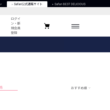
ン
Safari公式通販サイト
Safari BEST DELICIOUS
ログイ
ン・新
規会員
登録
ログイン・新規会員登録
お気に入りアイテム
ガイド
お気に入りブランド
お気に入り記事
最近チェックしたアイテム
格
おすすめ順
ポリシー
関する法律