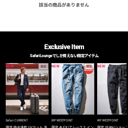
該当の商品がありません
Exclusive Item
Safari Loungeでしか買えない限定アイテム
NEW
NEW
NEW
限定
限定
Safari CURRENT
WP WESTPOINT
WP WESTPOINT
限定 吸水速乾 UVカット 洗
限定 ALEX/アレックス イン
限定 SEAN/ショー