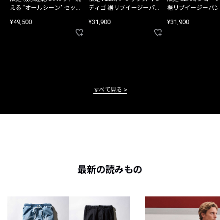
える "オールシーン" セット
ディゴ 裾リブイージーパン
裾リブイージーパン
アップ
ツ
¥49,500
¥31,900
¥31,900
すべて見る
最新の読みもの