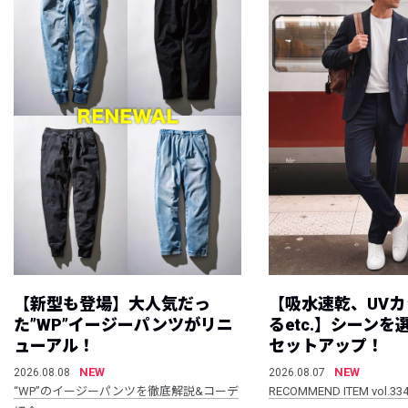
【新型も登場】大人気だっ
【吸水速乾、UV
た”WP”イージーパンツがリニ
るetc.】シーン
ューアル！
セットアップ！
NEW
NEW
2026.08.08
2026.08.07
“WP”のイージーパンツを徹底解説&コーデ
RECOMMEND ITEM vol.33