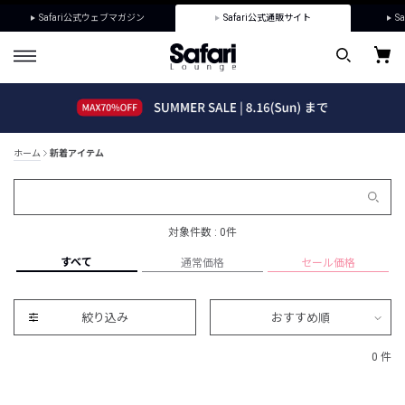
Safari公式ウェブマガジン
Safari公式通販サイト
Sa
ホーム
新着アイテム
対象件数 : 0件
すべて
通常価格
セール価格
絞り込み
おすすめ順
0 件