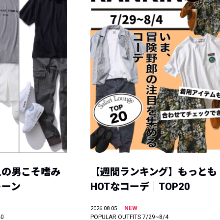
人の男こそ嗜み
【週間ランキング】もっとも
トーン
HOTなコーデ｜TOP20
NEW
2026.08.05
40
POPULAR OUTFITS 7/29~8/4