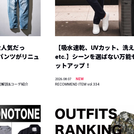
大人気だっ
【吸水速乾、UVカット、洗
ーパンツがリニュ
etc.】シーンを選ばない万能
ットアップ！
NEW
2026.08.07
底解説&コーデ紹介
RECOMMEND ITEM vol.334