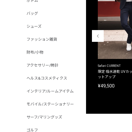
ボトム
バッグ
シューズ
ファッション雑貨
財布/小物
アクセサリー/時計
ACANTHUS
Safari CURRENT
別注限定 フード付き チェックシャツジャケット
限定 吸水速乾 UVカッ
ットアップ
ヘルス&コスメティクス
¥31,900
¥49,500
インテリア/ルームアイテム
モバイル/ステーショナリー
サーフ/マリングッズ
ゴルフ