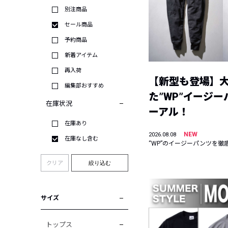
別注商品
セール商品
予約商品
新着アイテム
再入荷
【新型も登場】
編集部おすすめ
た”WP”イージ
在庫状況
ーアル！
在庫あり
NEW
2026.08.08
在庫なし含む
“WP”のイージーパンツを徹
クリア
絞り込む
サイズ
トップス