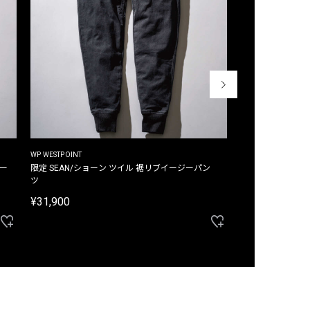
WP WESTPOINT
WP WESTPOINT
ジー
限定 SEAN/ショーン ツイル 裾リブイージーパン
限定 DAVID/デイヴィッド インデ
ツ
イージーパンツ
¥31,900
¥33,000