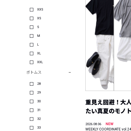
XXS
XS
S
M
L
XL
XXL
ボトムス
28
29
重見え回避！大
30
たい真夏のモノ
31
32
NEW
2026.08.06
33
WEEKLY COORDINATE vol.2