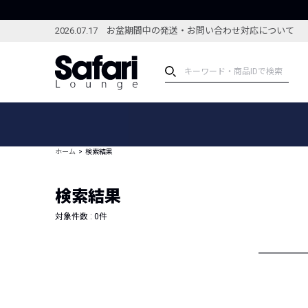
2026.07.17 お盆期間中の発送・お問い合わせ対応について
アイテム
スペシャル
カテゴリーから探す
スペシャルフィーチャ
ホーム
検索結果
ブランドから探す
特集記事
絞り込んで探す
検索結果
新着アイテム
コーディネート
編集部のおすすめアイテム
対象件数 :
0
件
編集部のおすすめコー
ランキング
雑誌・カタログ掲載アイテム
セール