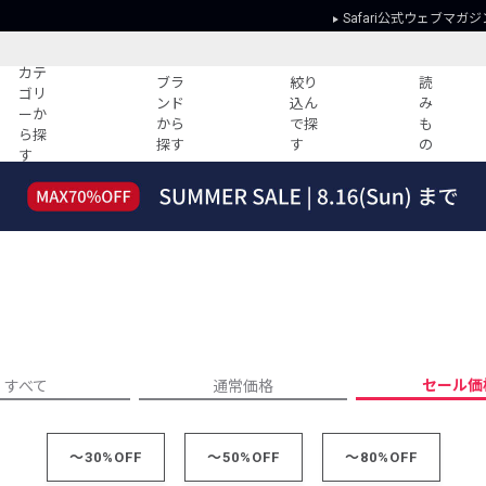
Safari公式ウェブマガジ
カテ
ブラ
絞り
読
ゴリ
ンド
込ん
み
ーか
から
で探
も
ら探
探す
す
の
す
読みもの
ガイド
ー
すべての記事
ショッピング
2026年のイチオシTシャツ！
初めての方
“WP”のイージーパンツを徹底解説&コ
Club Safari
ーデ紹介
よくある質問
HOTなコーデ TOP20
会社概要
ディネート
新ブランドご紹介！
会員利用規約
セール価
すべて
通常価格
人気記事ランキング
プライバシー
バイヤーズ レコメンド
特定商取引に
今週の別注アイテム
～30%OFF
～50%OFF
～80%OFF
ウィークリーコーデ