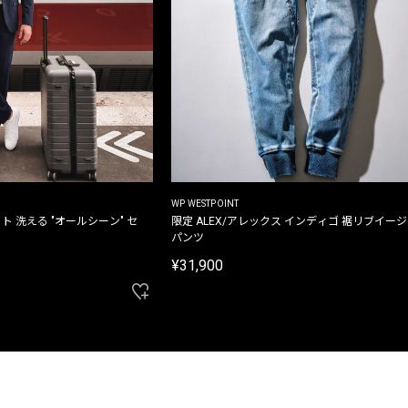
WP WESTPOINT
ト 洗える "オールシーン" セ
限定 ALEX/アレックス インディゴ 裾リブイー
パンツ
¥31,900