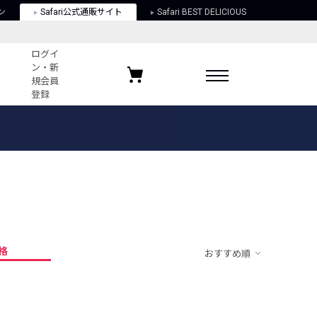
ン
Safari公式通販サイト
Safari BEST DELICIOUS
ログイ
ン・新
規会員
登録
ログイン・新規会員登録
お気に入りアイテム
ガイド
お気に入りブランド
お気に入り記事
最近チェックしたアイテム
格
おすすめ順
ポリシー
関する法律