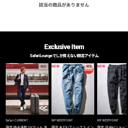
該当の商品がありません
Exclusive Item
Safari Loungeでしか買えない限定アイテム
NEW
NEW
NEW
限定
限定
Safari CURRENT
WP WESTPOINT
WP WESTPOINT
限定 吸水速乾 UVカット 洗
限定 ALEX/アレックス イン
限定 SEAN/ショー