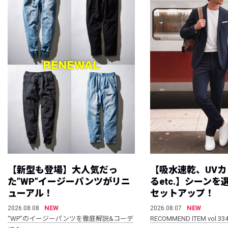
【新型も登場】大人気だっ
【吸水速乾、UV
た”WP”イージーパンツがリニ
るetc.】シーン
ューアル！
セットアップ！
NEW
NEW
2026.08.08
2026.08.07
“WP”のイージーパンツを徹底解説&コーデ
RECOMMEND ITEM vol.33