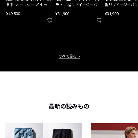
える "オールシーン" セット
ディゴ 裾リブイージーパン
裾リブイージーパン
アップ
ツ
¥49,500
¥31,900
¥31,900
すべて見る
最新の読みもの