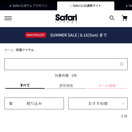
Safari公式ウェブマガジン
Safari公式通販サイト
Sa
ホーム
新着アイテム
対象件数 : 0件
すべて
通常価格
セール価格
絞り込み
おすすめ順
0 件