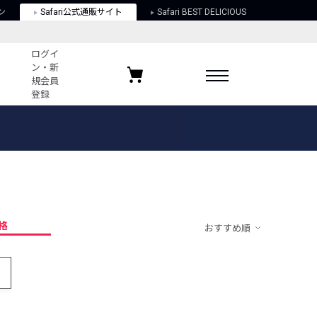
ン
Safari公式通販サイト
Safari BEST DELICIOUS
ログイ
ン・新
規会員
登録
ログイン・新規会員登録
お気に入りアイテム
ガイド
お気に入りブランド
お気に入り記事
最近チェックしたアイテム
格
おすすめ順
ポリシー
関する法律