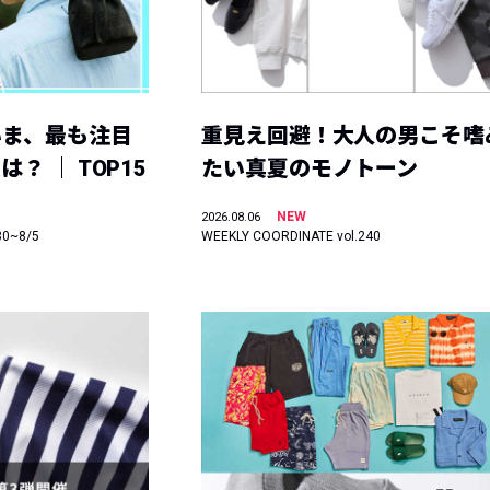
いま、最も注目
重見え回避！大人の男こそ嗜
？ ｜ TOP15
たい真夏のモノトーン
NEW
2026.08.06
30~8/5
WEEKLY COORDINATE vol.240