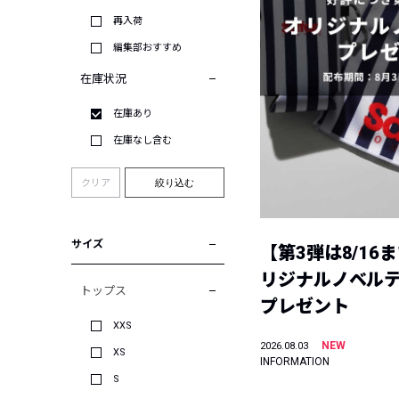
再入荷
編集部おすすめ
在庫状況
在庫あり
在庫なし含む
クリア
絞り込む
サイズ
【第3弾は8/16
リジナルノベル
トップス
プレゼント
XXS
NEW
2026.08.03
XS
INFORMATION
S