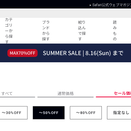
Safari公式ウェブマガジ
カテ
ブラ
絞り
読
ゴリ
ンド
込ん
み
ーか
から
で探
も
ら探
探す
す
の
す
読みもの
ガイド
ー
すべての記事
ショッピング
2026年のイチオシTシャツ！
初めての方
“WP”のイージーパンツを徹底解説&コ
Club Safari
ーデ紹介
よくある質問
HOTなコーデ TOP20
会社概要
セール価
すべて
通常価格
ディネート
新ブランドご紹介！
会員利用規約
人気記事ランキング
プライバシー
～30%OFF
バイヤーズ レコメンド
～50%OFF
～80%OFF
指定なし
特定商取引に
今週の別注アイテム
ウィークリーコーデ