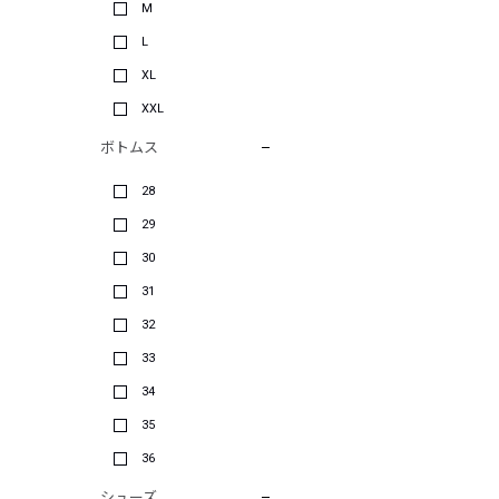
M
L
XL
XXL
ボトムス
28
29
30
31
32
33
34
35
36
シューズ