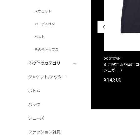
スウェット
カーディガン
ベスト
その他トップス
THE DUFFER OF ST.GEORGE
DOGTOWN
その他のカテゴリ
別注限定 ピグメントダイ バックプリント サーフ
別注限定 水陸両用 
プリントTシャツ
シュガード
ジャケット/アウター
¥9,900
¥14,300
ボトム
バッグ
シューズ
ファッション雑貨