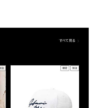
すべて見る
別注
限定
別注