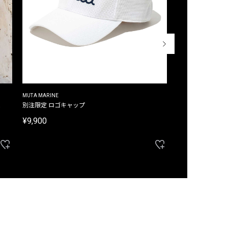
MUTA MARINE
CROSSLEY
ム
別注限定 ロゴキャップ
別注限定 ノースリ
¥9,900
¥8,580
40%OFF