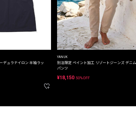
YANUK
コーデュラナイロン 半袖ラッ
別注限定 ペイント加工 リゾートジーンズ デニ
パンツ
¥18,150
50%OFF