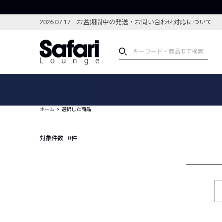
2026.07.17 お盆期間中の発送・お問い合わせ対応について
アイテム
スペシャル
カテゴリーから探す
スペシャルフィーチャ
ホーム
選択した商品
ブランドから探す
特集記事
絞り込んで探す
対象件数 :
0
件
新着アイテム
コーディネート
編集部のおすすめアイテム
編集部のおすすめコー
ランキング
雑誌・カタログ掲載アイテム
セール