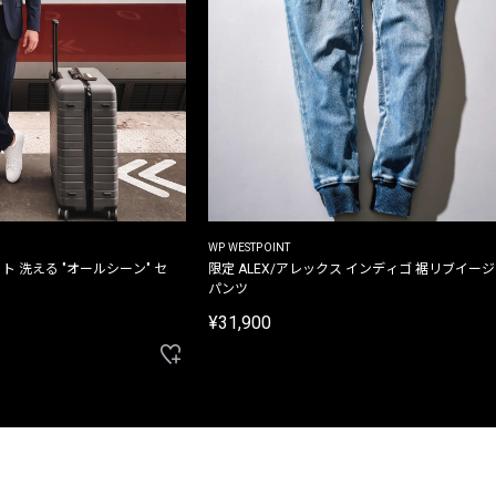
WP WESTPOINT
ト 洗える "オールシーン" セ
限定 ALEX/アレックス インディゴ 裾リブイー
パンツ
¥31,900