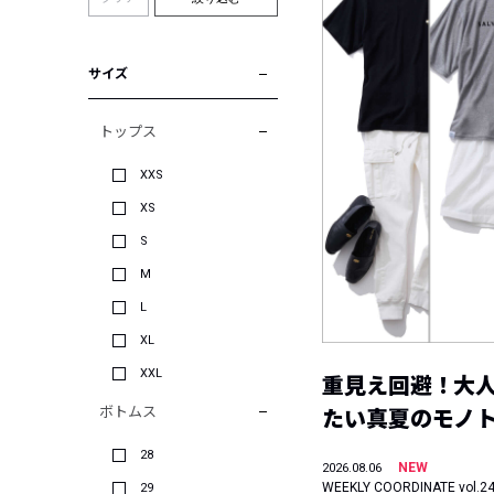
サイズ
トップス
XXS
XS
S
M
L
XL
XXL
重見え回避！大
ボトムス
たい真夏のモノ
28
NEW
2026.08.06
WEEKLY COORDINATE vol.2
29