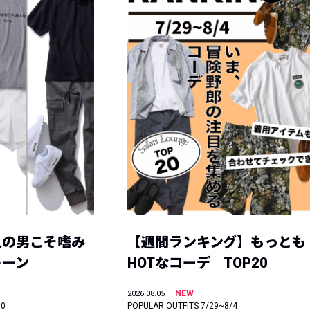
人の男こそ嗜み
【週間ランキング】もっとも
トーン
HOTなコーデ｜TOP20
NEW
2026.08.05
40
POPULAR OUTFITS 7/29~8/4