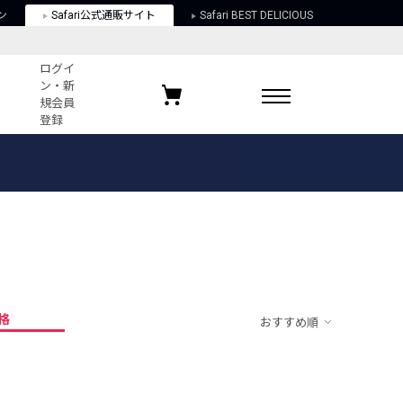
ン
Safari公式通販サイト
Safari BEST DELICIOUS
ログイ
ン・新
規会員
登録
ログイン・新規会員登録
お気に入りアイテム
ガイド
お気に入りブランド
お気に入り記事
最近チェックしたアイテム
格
おすすめ順
ポリシー
関する法律