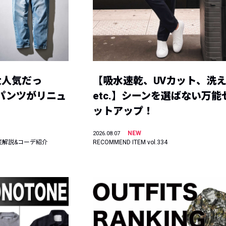
大人気だっ
【吸水速乾、UVカット、洗
ーパンツがリニュ
etc.】シーンを選ばない万能
ットアップ！
NEW
2026.08.07
底解説&コーデ紹介
RECOMMEND ITEM vol.334