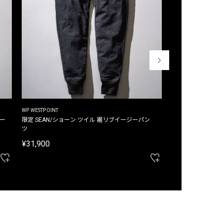
WP WESTPOINT
WP WESTPOINT
ジー
限定 SEAN/ショーン ツイル 裾リブイージーパン
限定 DAVID/デイヴィッド インデ
ツ
イージーパンツ
¥31,900
¥33,000