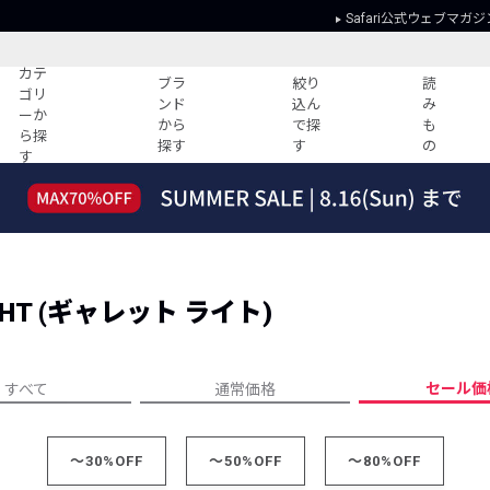
Safari公式ウェブマガジ
カテ
ブラ
絞り
読
ゴリ
ンド
込ん
み
ーか
から
で探
も
ら探
探す
す
の
す
読みもの
ガイド
ー
すべての記事
ショッピング
2026年のイチオシTシャツ！
初めての方
“WP”のイージーパンツを徹底解説&コ
Club Safari
ーデ紹介
EIGHT (ギャレット ライト)
よくある質問
HOTなコーデ TOP20
会社概要
ディネート
新ブランドご紹介！
会員利用規約
セール価
すべて
通常価格
人気記事ランキング
プライバシー
バイヤーズ レコメンド
特定商取引に
今週の別注アイテム
～30%OFF
～50%OFF
～80%OFF
ウィークリーコーデ