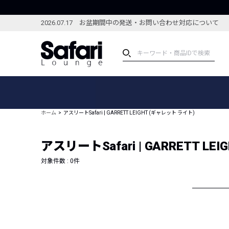
2026.07.17 お盆期間中の発送・お問い合わせ対応について
アイテム
スペシャル
カテゴリーから探す
スペシャルフィーチャ
ホーム
アスリートSafari | GARRETT LEIGHT (ギャレット ライト)
ブランドから探す
特集記事
絞り込んで探す
アスリートSafari | GARRETT L
新着アイテム
コーディネート
編集部のおすすめアイテム
対象件数 :
0
件
編集部のおすすめコー
ランキング
雑誌・カタログ掲載アイテム
セール