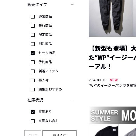
販売タイプ
通常商品
先行商品
限定商品
別注商品
【新型も登場】
セール商品
た”WP”イージ
予約商品
ーアル！
新着アイテム
NEW
再入荷
2026.08.08
“WP”のイージーパンツを徹
編集部おすすめ
在庫状況
在庫あり
在庫なし含む
クリア
絞り込む