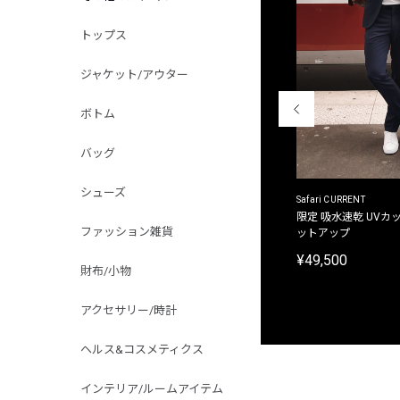
トップス
ジャケット/アウター
ボトム
バッグ
シューズ
ACANTHUS
Safari CURRENT
別注限定 フード付き チェックシャツジャケット
限定 吸水速乾 UVカッ
ファッション雑貨
ットアップ
¥31,900
¥49,500
財布/小物
アクセサリー/時計
ヘルス&コスメティクス
インテリア/ルームアイテム