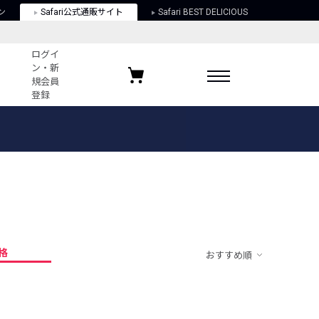
ン
Safari公式通販サイト
Safari BEST DELICIOUS
ログイ
ン・新
規会員
登録
ログイン・新規会員登録
お気に入りアイテム
ガイド
お気に入りブランド
お気に入り記事
最近チェックしたアイテム
格
おすすめ順
ポリシー
関する法律