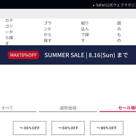
Safari公式ウェブマガジ
カテ
ブラ
絞り
読
ゴリ
ンド
込ん
み
ーか
から
で探
も
ら探
探す
す
の
す
読みもの
ガイド
ー
すべての記事
ショッピング
2026年のイチオシTシャツ！
初めての方
“WP”のイージーパンツを徹底解説&コ
Club Safari
ーデ紹介
よくある質問
HOTなコーデ TOP20
会社概要
ディネート
新ブランドご紹介！
会員利用規約
セール価
すべて
通常価格
人気記事ランキング
プライバシー
バイヤーズ レコメンド
特定商取引に
今週の別注アイテム
～30%OFF
～50%OFF
～80%OFF
ウィークリーコーデ