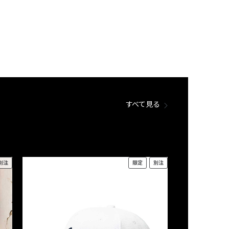
すべて見る
別注
限定
別注