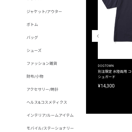
ジャケット/アウター
ボトム
バッグ
シューズ
ファッション雑貨
THE DUFFER OF ST.GEORGE
DOGTOWN
別注限定 ピグメントダイ バックプリント サーフ
別注限定 水陸両用 
財布/小物
プリントTシャツ
シュガード
¥9,900
¥14,300
アクセサリー/時計
ヘルス&コスメティクス
インテリア/ルームアイテム
モバイル/ステーショナリー