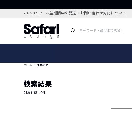
2026.07.17 お盆期間中の発送・お問い合わせ対応について
アイテム
スペシャル
カテゴリーから探す
スペシャルフィーチャ
ホーム
検索結果
ブランドから探す
特集記事
絞り込んで探す
検索結果
新着アイテム
コーディネート
編集部のおすすめアイテム
対象件数 :
0
件
編集部のおすすめコー
ランキング
雑誌・カタログ掲載アイテム
セール