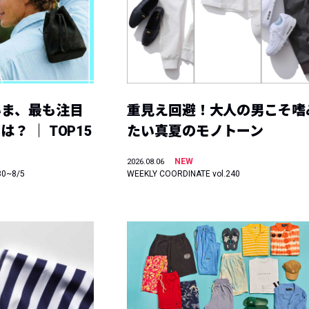
いま、最も注目
重見え回避！大人の男こそ嗜
？ ｜ TOP15
たい真夏のモノトーン
NEW
2026.08.06
30~8/5
WEEKLY COORDINATE vol.240