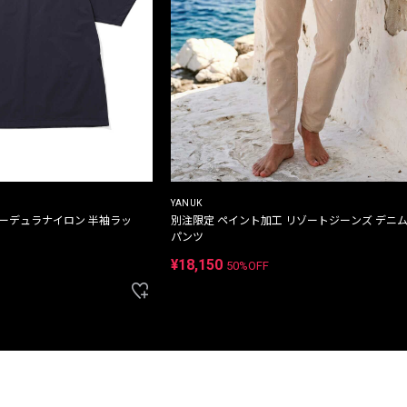
YANUK
コーデュラナイロン 半袖ラッ
別注限定 ペイント加工 リゾートジーンズ デニ
パンツ
¥18,150
50%OFF