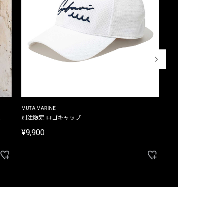
MUTA MARINE
CROSSLEY
ム
別注限定 ロゴキャップ
別注限定 ノースリ
¥9,900
¥8,580
40%OFF