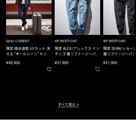
Safari CURRENT
WP WESTPOINT
WP WESTPOINT
限定 吸水速乾 UVカット 洗
限定 ALEX/アレックス イン
限定 SEAN/ショー
える "オールシーン" セット
ディゴ 裾リブイージーパン
裾リブイージーパン
アップ
ツ
¥49,500
¥31,900
¥31,900
すべて見る