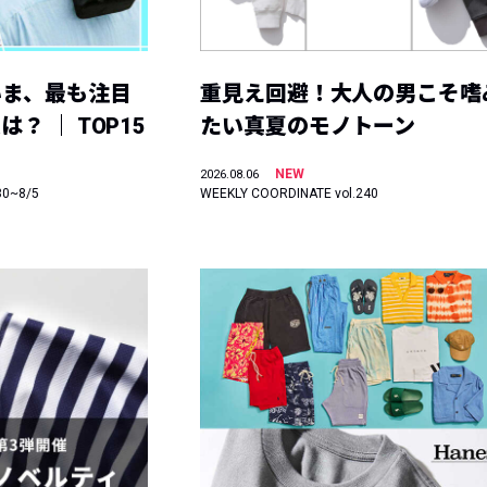
いま、最も注目
重見え回避！大人の男こそ嗜
？ ｜ TOP15
たい真夏のモノトーン
NEW
2026.08.06
30~8/5
WEEKLY COORDINATE vol.240