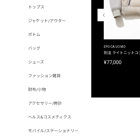
トップス
ジャケット/アウター
ボトム
MALIBUFARM
EPOCA UOMO
バッグ
別注限定 10oz 裏パイル プリントプルオーバーパ
別注 ライトニットコ
ーカ
¥77,000
シューズ
¥15,180
ファッション雑貨
財布/小物
アクセサリー/時計
ヘルス&コスメティクス
モバイル/ステーショナリー