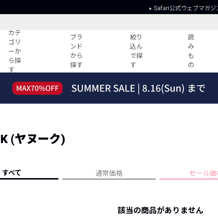
Safari公式ウェブマガジ
カテ
ブラ
絞り
読
ゴリ
ンド
込ん
み
ーか
から
で探
も
ら探
探す
す
の
す
読みもの
ガイド
ー
すべての記事
ショッピング
2026年のイチオシTシャツ！
初めての方
“WP”のイージーパンツを徹底解説&コ
Club Safari
ーデ紹介
K (ヤヌーク)
よくある質問
HOTなコーデ TOP20
会社概要
ディネート
新ブランドご紹介！
会員利用規約
すべて
通常価格
セール価
人気記事ランキング
プライバシー
バイヤーズ レコメンド
特定商取引に
今週の別注アイテム
該当の商品がありません
ウィークリーコーデ