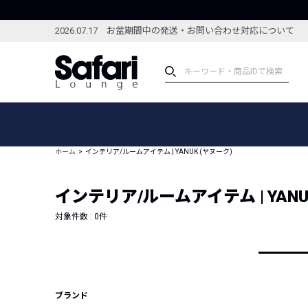
2026.07.17 お盆期間中の発送・お問い合わせ対応について
アイテム
スペシャル
カテゴリーから探す
スペシャルフィーチャ
ホーム
インテリア/ルームアイテム | YANUK (ヤヌーク)
ブランドから探す
特集記事
絞り込んで探す
インテリア/ルームアイテム | YANU
新着アイテム
コーディネート
編集部のおすすめアイテム
対象件数 :
0
件
編集部のおすすめコー
ランキング
雑誌・カタログ掲載アイテム
セール
ブランド