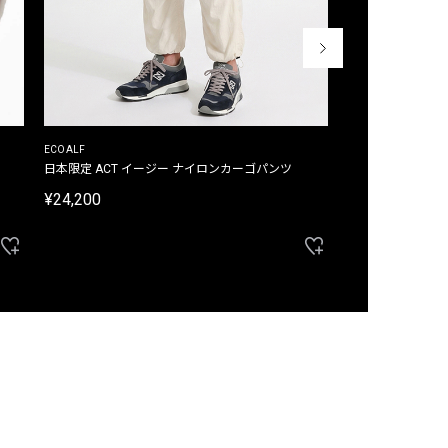
ECOALF
ECOALF
日本限定 ACT イージー ナイロンカーゴパンツ
日本限定 ACTナ
¥24,200
¥22,000