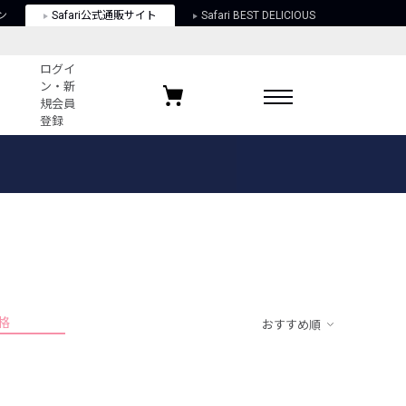
ン
Safari公式通販サイト
Safari BEST DELICIOUS
ログイ
ン・新
規会員
登録
ログイン・新規会員登録
お気に入りアイテム
ガイド
お気に入りブランド
お気に入り記事
最近チェックしたアイテム
格
おすすめ順
ポリシー
関する法律