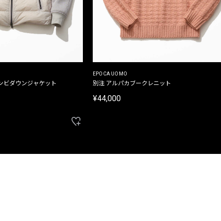
EPOCA UOMO
ンビダウンジャケット
別注 アルパカブークレニット
¥44,000