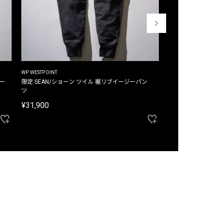
WP WESTPOINT
WP WESTPOINT
ジー
限定 SEAN/ショーン ツイル 裾リブイージーパン
限定 DAVID/デイヴィッド インデ
ツ
イージーパンツ
¥31,900
¥33,000