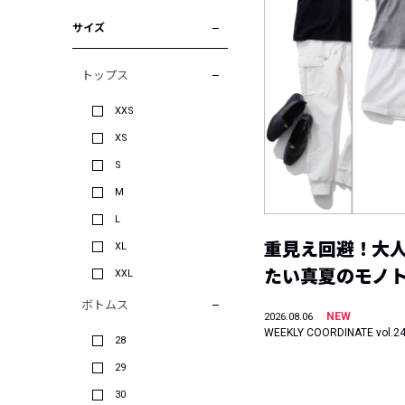
サイズ
トップス
XXS
XS
S
M
L
重見え回避！大
XL
たい真夏のモノ
XXL
ボトムス
NEW
2026.08.06
WEEKLY COORDINATE vol.2
28
29
30