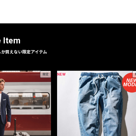
レコメンドアイテム
ピックアップアイテム
フォーカスブランド
セールおすすめアイテム
e Item
人気アイテム TOP 15
geでしか買えない限定アイテム
NEW
限定