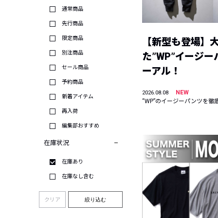
通常商品
先行商品
限定商品
【新型も登場】
別注商品
た”WP”イージ
セール商品
ーアル！
予約商品
NEW
2026.08.08
新着アイテム
“WP”のイージーパンツを徹
再入荷
編集部おすすめ
在庫状況
在庫あり
在庫なし含む
クリア
絞り込む