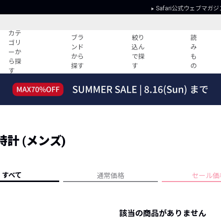
Safari公式ウェブマガジ
カテ
ブラ
絞り
読
ゴリ
ンド
込ん
み
ーか
から
で探
も
ら探
探す
す
の
す
読みもの
ガイド
ー
すべての記事
ショッピング
2026年のイチオシTシャツ！
初めての方
“WP”のイージーパンツを徹底解説&コ
Club Safari
ーデ紹介
計 (メンズ)
よくある質問
HOTなコーデ TOP20
会社概要
ディネート
新ブランドご紹介！
会員利用規約
すべて
通常価格
セール価
人気記事ランキング
プライバシー
バイヤーズ レコメンド
特定商取引に
今週の別注アイテム
該当の商品がありません
ウィークリーコーデ