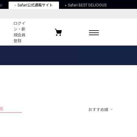
ン
Safari公式通販サイト
Safari BEST DELICIOUS
ログイ
ン・新
規会員
登録
ログイン・新規会員登録
お気に入りアイテム
ガイド
お気に入りブランド
お気に入り記事
最近チェックしたアイテム
格
おすすめ順
ポリシー
関する法律