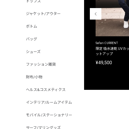
トップス
ジャケット/アウター
ボトム
バッグ
ACANTHUS
Safari CURRENT
別注限定 フード付き チェックシャツジャケット
限定 吸水速乾 UVカッ
シューズ
ットアップ
¥31,900
¥49,500
ファッション雑貨
財布/小物
ヘルス&コスメティクス
インテリア/ルームアイテム
モバイル/ステーショナリー
サーフ/マリングッズ