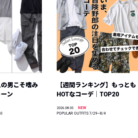
人の男こそ嗜み
【週間ランキング】もっとも
トーン
HOTなコーデ｜TOP20
NEW
2026.08.05
40
POPULAR OUTFITS 7/29~8/4