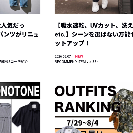
大人気だっ
【吸水速乾、UVカット、洗
ーパンツがリニュ
etc.】シーンを選ばない万能
ットアップ！
NEW
2026.08.07
底解説&コーデ紹介
RECOMMEND ITEM vol.334