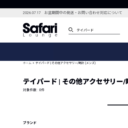
2026.07.17 お盆期間中の発送・お問い合わせ対応について
アイテム
スペシャル
カテゴリーから探す
スペシャルフィーチャ
ホーム
テイパード | その他アクセサリー/時計 (メンズ)
ブランドから探す
特集記事
絞り込んで探す
テイパード | その他アクセサリー/時
新着アイテム
コーディネート
編集部のおすすめアイテム
対象件数 :
0
件
編集部のおすすめコー
ランキング
雑誌・カタログ掲載アイテム
セール
ブランド