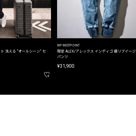
WP WESTPOINT
ト 洗える "オールシーン" セ
限定 ALEX/アレックス インディゴ 裾リブイー
パンツ
¥31,900