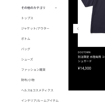
その他のカテゴリ
トップス
ジャケット/アウター
ボトム
バッグ
THE DUFFER OF ST.GEORGE
DOGTOWN
別注限定 ピグメントダイ バックプリント サーフ
別注限定 水陸両用 
シューズ
プリントTシャツ
シュガード
¥9,900
¥14,300
ファッション雑貨
財布/小物
ヘルス&コスメティクス
インテリア/ルームアイテム