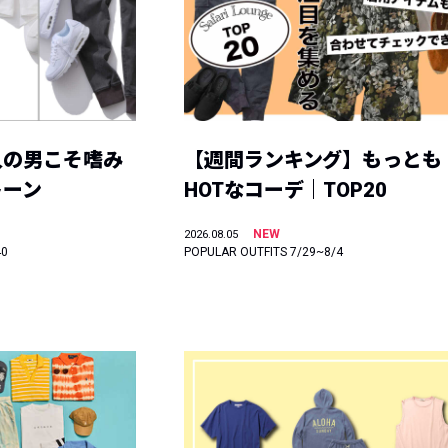
人の男こそ嗜み
【週間ランキング】もっとも
トーン
HOTなコーデ｜TOP20
NEW
2026.08.05
40
POPULAR OUTFITS 7/29~8/4