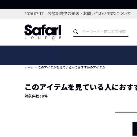
2026.07.17 お盆期間中の発送・お問い合わせ対応について
アイテム
スペシャル
カテゴリーから探す
スペシャルフィーチャ
ホーム
このアイテムを見ている人におすすめのアイテム
ブランドから探す
特集記事
絞り込んで探す
このアイテムを見ている人におす
新着アイテム
コーディネート
編集部のおすすめアイテム
対象件数 :
0
件
編集部のおすすめコー
ランキング
雑誌・カタログ掲載アイテム
セール