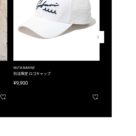
MUTA MARINE
CROSSLEY
ム
別注限定 ロゴキャップ
別注限定 ノースリ
¥9,900
¥8,580
40%OFF