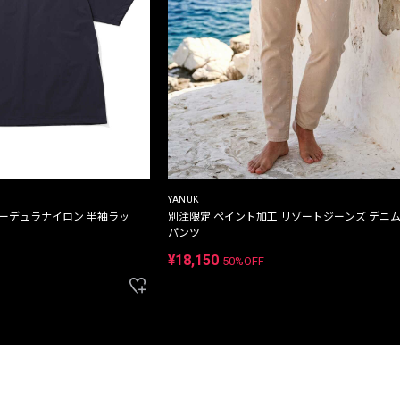
YANUK
コーデュラナイロン 半袖ラッ
別注限定 ペイント加工 リゾートジーンズ デニ
パンツ
¥18,150
50%OFF