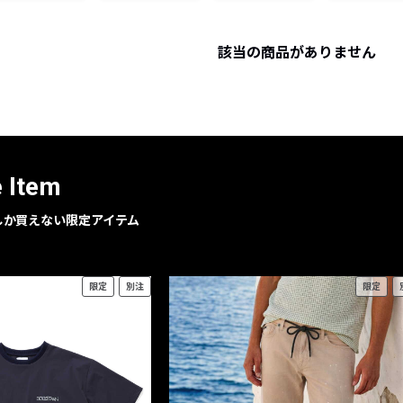
レコメンドアイテム
ピックアップアイテム
該当の商品がありません
フォーカスブランド
セールおすすめアイテム
人気アイテム TOP 15
e Item
geでしか買えない限定アイテム
限定
別注
限定