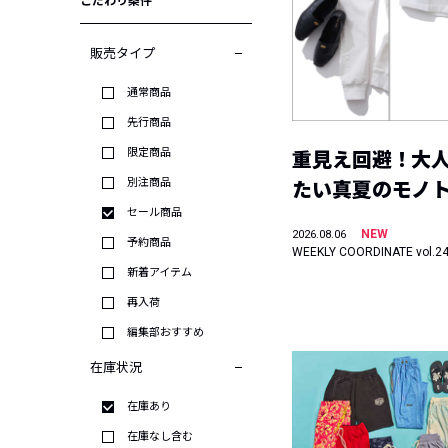
こだわり条件
販売タイプ
通常商品
先行商品
限定商品
重見え回避！大
別注商品
たい真夏のモノ
セール商品
NEW
2026.08.06
予約商品
WEEKLY COORDINATE vol.2
新着アイテム
再入荷
編集部おすすめ
在庫状況
在庫あり
在庫なし含む