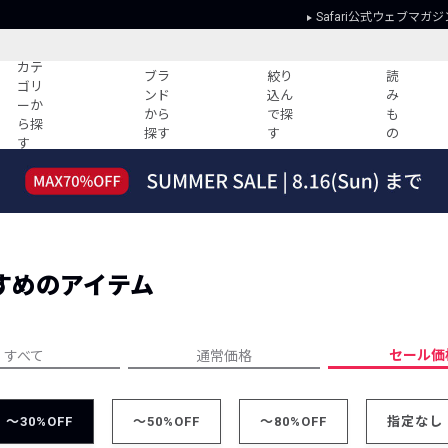
Safari公式ウェブマガジ
カテ
ブラ
絞り
読
ゴリ
ンド
込ん
み
ーか
から
で探
も
ら探
探す
す
の
す
読みもの
ガイド
ー
すべての記事
ショッピング
2026年のイチオシTシャツ！
初めての方
“WP”のイージーパンツを徹底解説&コ
Club Safari
ーデ紹介
すめのアイテム
よくある質問
HOTなコーデ TOP20
会社概要
ディネート
新ブランドご紹介！
会員利用規約
セール価
すべて
通常価格
人気記事ランキング
プライバシー
バイヤーズ レコメンド
特定商取引に
今週の別注アイテム
～30%OFF
～50%OFF
～80%OFF
指定なし
ウィークリーコーデ