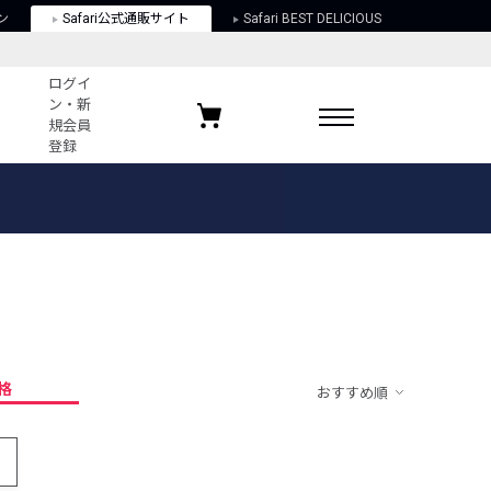
ン
Safari公式通販サイト
Safari BEST DELICIOUS
ログイ
ン・新
規会員
登録
ログイン・新規会員登録
お気に入りアイテム
ガイド
お気に入りブランド
お気に入り記事
最近チェックしたアイテム
格
おすすめ順
ポリシー
関する法律