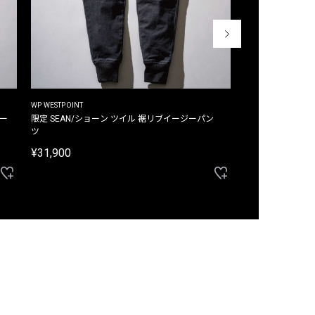
WP WESTPOINT
WP WESTPOINT
ジー
限定 SEAN/ショーン ツイル 裾リブイージーパン
限定 DAVID/デイヴィッド インデ
ツ
イージーパンツ
¥31,900
¥33,000