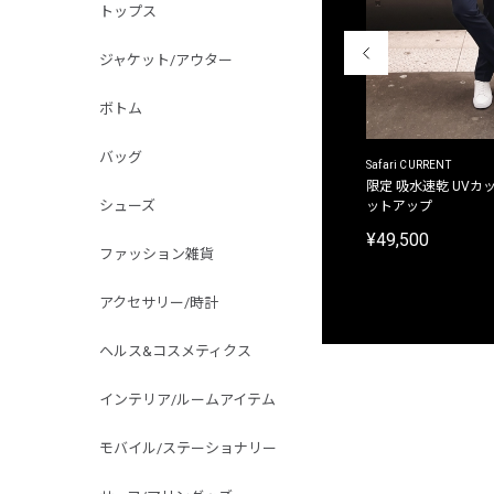
トップス
ジャケット/アウター
ボトム
バッグ
ACANTHUS
Safari CURRENT
別注限定 フード付き チェックシャツジャケット
限定 吸水速乾 UVカッ
シューズ
ットアップ
¥31,900
¥49,500
ファッション雑貨
アクセサリー/時計
ヘルス&コスメティクス
インテリア/ルームアイテム
モバイル/ステーショナリー