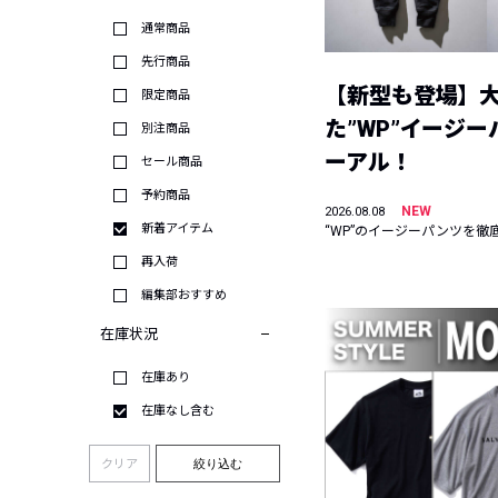
通常商品
先行商品
【新型も登場】
限定商品
た”WP”イージ
別注商品
ーアル！
セール商品
予約商品
NEW
2026.08.08
新着アイテム
“WP”のイージーパンツを徹
再入荷
編集部おすすめ
在庫状況
在庫あり
在庫なし含む
クリア
絞り込む