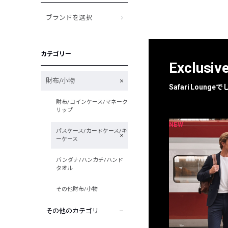
ブランドを選択
カテゴリー
Exclusiv
財布/小物
Safari Loun
財布/コインケース/マネーク
リップ
NEW
NEW
限定
別注
パスケース/カードケース/キ
ーケース
バンダナ/ハンカチ/ハンド
タオル
その他財布/小物
その他のカテゴリ