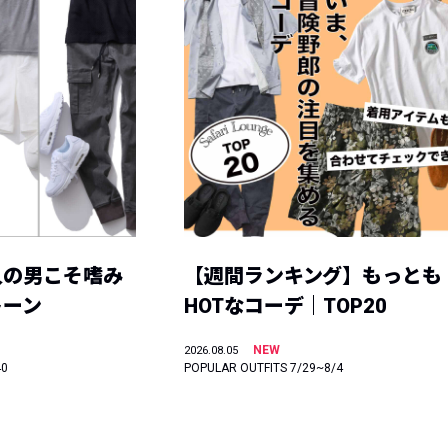
人の男こそ嗜み
【週間ランキング】もっとも
トーン
HOTなコーデ｜TOP20
NEW
2026.08.05
40
POPULAR OUTFITS 7/29~8/4