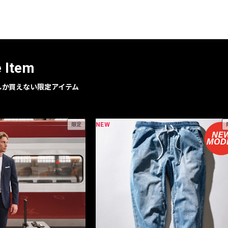
レコメンドアイテム
ピックアップアイテム
フォーカスブランド
セールおすすめアイテム
e Item
人気アイテム TOP 15
geでしか買えない限定アイテム
NEW
限定