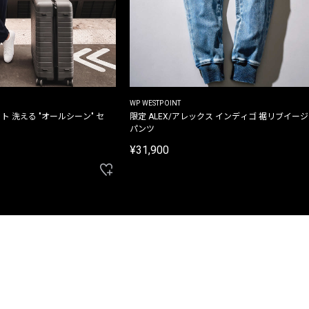
WP WESTPOINT
ト 洗える "オールシーン" セ
限定 ALEX/アレックス インディゴ 裾リブイー
パンツ
¥31,900