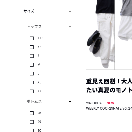
サイズ
トップス
XXS
XS
S
M
L
重見え回避！大
XL
たい真夏のモノ
XXL
ボトムス
NEW
2026.08.06
WEEKLY COORDINATE vol.2
28
29
30