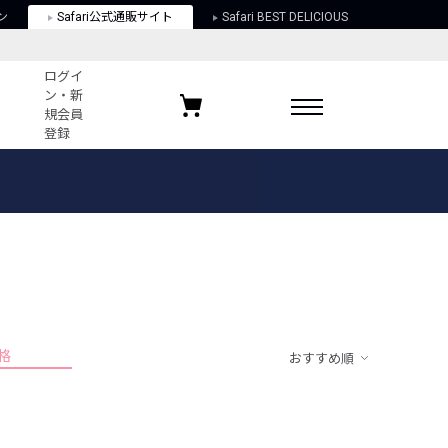
ン
Safari公式通販サイト
Safari BEST DELICIOUS
ログイ
ン・新
規会員
登録
ログイン・新規会員登録
お気に入りアイテム
ガイド
お気に入りブランド
お気に入り記事
最近チェックしたアイテム
格
おすすめ順
ポリシー
関する法律