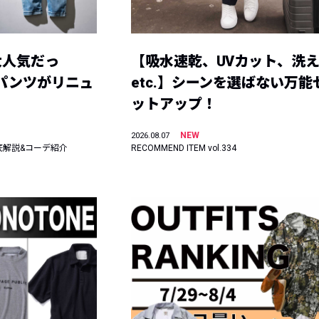
大人気だっ
【吸水速乾、UVカット、洗
ーパンツがリニュ
etc.】シーンを選ばない万能
ットアップ！
NEW
2026.08.07
底解説&コーデ紹介
RECOMMEND ITEM vol.334