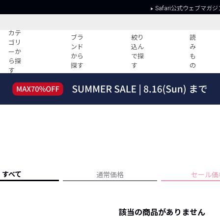
Safari公式ウェブマガジ
カテ
ブラ
絞り
読
ゴリ
ンド
込ん
み
ーか
から
で探
も
ら探
探す
す
の
す
読みもの
ガイド
ー
すべての記事
ショッピング
2026年のイチオシTシャツ！
初めての方
“WP”のイージーパンツを徹底解説&コ
Club Safari
ーデ紹介
よくある質問
HOTなコーデ TOP20
会社概要
ディネート
新ブランドご紹介！
会員利用規約
すべて
通常価格
セール価
人気記事ランキング
プライバシー
バイヤーズ レコメンド
特定商取引に
今週の別注アイテム
該当の商品がありません
ウィークリーコーデ