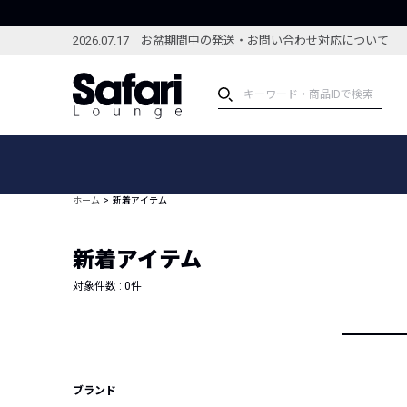
2026.07.17 お盆期間中の発送・お問い合わせ対応について
アイテム
スペシャル
カテゴリーから探す
スペシャルフィーチャ
ホーム
新着アイテム
ブランドから探す
特集記事
絞り込んで探す
新着アイテム
新着アイテム
コーディネート
編集部のおすすめアイテム
対象件数 :
0
件
編集部のおすすめコー
ランキング
雑誌・カタログ掲載アイテム
セール
ブランド