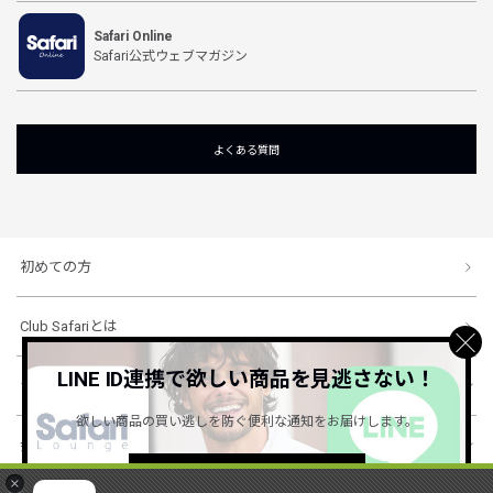
Safari Online
Safari公式ウェブマガジン
よくある質問
初めての方
Club Safariとは
LINE ID連携で欲しい商品を見逃さない！
ショッピングガイド
欲しい商品の買い逃しを防ぐ便利な通知をお届けします。
会社概要・規約
詳しくはこちら ＞
×