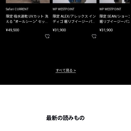
Safari CURRENT
WP WESTPOINT
WP WESTPOINT
限定 吸水速乾 UVカット 洗
限定 ALEX/アレックス イン
限定 SEAN/ショー
える "オールシーン" セット
ディゴ 裾リブイージーパン
裾リブイージーパン
アップ
ツ
¥49,500
¥31,900
¥31,900
すべて見る
最新の読みもの