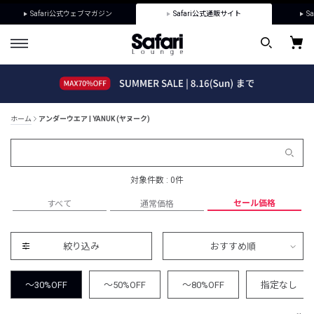
Safari公式ウェブマガジン
Safari公式通販サイト
Sa
ホーム
アンダーウエア | YANUK (ヤヌーク)
対象件数 : 0件
セール価格
すべて
通常価格
絞り込み
おすすめ順
～30%OFF
～50%OFF
～80%OFF
指定なし