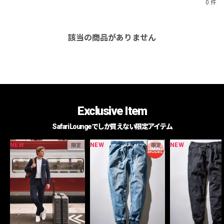
0 件
該当の商品がありません
Exclusive Item
Safari Loungeでしか買えない限定アイテム
NEW
NEW
NEW
限定
限定