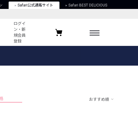
ン
Safari公式通販サイト
Safari BEST DELICIOUS
ログイ
ン・新
規会員
登録
ログイン・新規会員登録
お気に入りアイテム
ガイド
お気に入りブランド
お気に入り記事
最近チェックしたアイテム
格
おすすめ順
ポリシー
関する法律