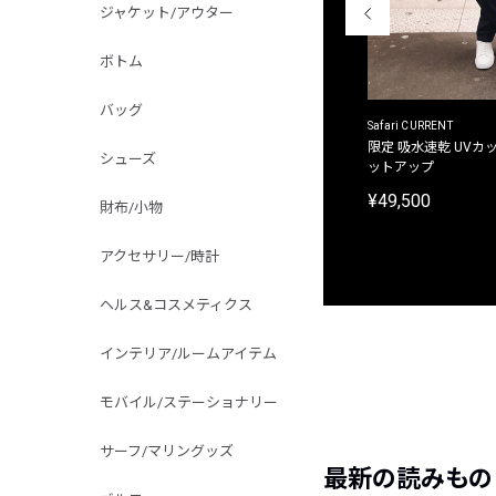
ジャケット/アウター
ボトム
バッグ
ACANTHUS
Safari CURRENT
別注限定 フード付き チェックシャツジャケット
限定 吸水速乾 UVカッ
シューズ
ットアップ
¥31,900
¥49,500
財布/小物
アクセサリー/時計
ヘルス&コスメティクス
インテリア/ルームアイテム
モバイル/ステーショナリー
サーフ/マリングッズ
最新の読みもの