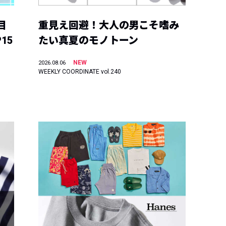
目
重見え回避！大人の男こそ嗜み
15
たい真夏のモノトーン
NEW
2026.08.06
WEEKLY COORDINATE vol.240