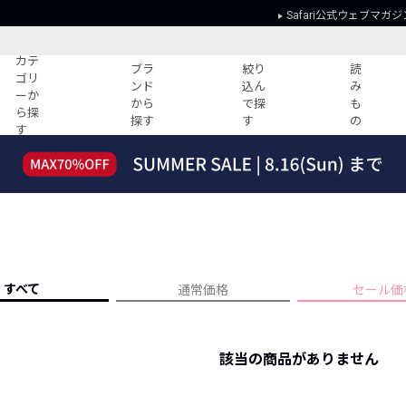
Safari公式ウェブマガジ
カテ
ブラ
絞り
読
ゴリ
ンド
込ん
み
ーか
から
で探
も
ら探
探す
す
の
す
読みもの
ガイド
ー
すべての記事
ショッピング
2026年のイチオシTシャツ！
初めての方
“WP”のイージーパンツを徹底解説&コ
Club Safari
ーデ紹介
よくある質問
HOTなコーデ TOP20
会社概要
すべて
通常価格
セール価
ディネート
新ブランドご紹介！
会員利用規約
人気記事ランキング
プライバシー
バイヤーズ レコメンド
該当の商品がありません
特定商取引に
今週の別注アイテム
ウィークリーコーデ