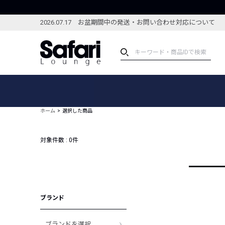
2026.07.17 お盆期間中の発送・お問い合わせ対応について
アイテム
スペシャル
カテゴリーから探す
スペシャルフィーチャ
ホーム
選択した商品
ブランドから探す
特集記事
絞り込んで探す
対象件数 :
0
件
新着アイテム
コーディネート
編集部のおすすめアイテム
編集部のおすすめコー
ランキング
雑誌・カタログ掲載アイテム
ブランド
セール
ブランドを選択