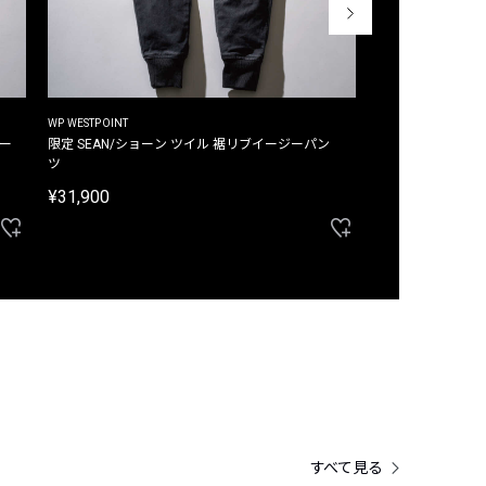
WP WESTPOINT
WP WESTPOINT
ジー
限定 SEAN/ショーン ツイル 裾リブイージーパン
限定 DAVID/デイヴィッド インデ
ツ
イージーパンツ
¥31,900
¥33,000
すべて見る