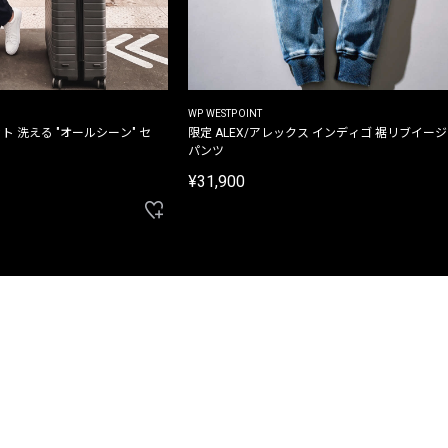
WP WESTPOINT
ト 洗える "オールシーン" セ
限定 ALEX/アレックス インディゴ 裾リブイー
パンツ
¥31,900