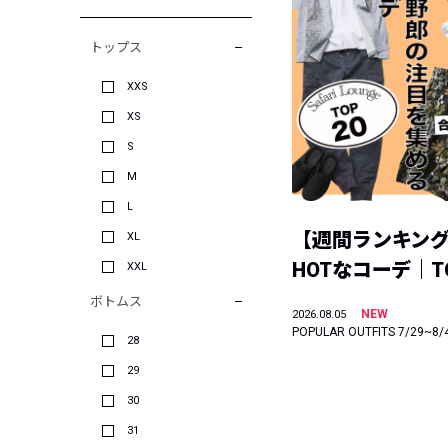
トップス
XXS
XS
S
M
L
【週間ランキン
XL
HOTなコーデ｜TO
XXL
ボトムス
NEW
2026.08.05
POPULAR OUTFITS 7/29~8/
28
29
30
31