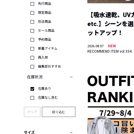
先行商品
限定商品
【吸水速乾、UV
別注商品
etc.】シーンを
セール商品
ットアップ！
予約商品
NEW
2026.08.07
新着アイテム
RECOMMEND ITEM vol.334
再入荷
編集部おすすめ
在庫状況
在庫あり
在庫なし含む
クリア
絞り込む
サイズ