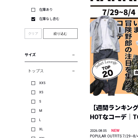
在庫あり
在庫なし含む
クリア
絞り込む
サイズ
トップス
XXS
XS
S
【週間ランキン
M
HOTなコーデ｜TO
L
XL
NEW
2026.08.05
POPULAR OUTFITS 7/29~8/