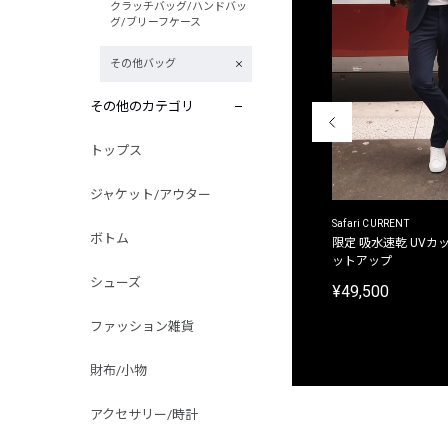
クラッチバッグ/ハンドバッ
グ/ブリーフケース
その他バッグ
その他のカテゴリ
トップス
ジャケット/アウター
ACANTHUS
Safari CURRENT
ボトム
別注限定 フード付き チェックシャツジャケット
限定 吸水速乾 UVカッ
ットアップ
¥31,900
シューズ
¥49,500
ファッション雑貨
財布/小物
アクセサリー/時計