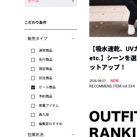
セール
こだわり条件
販売タイプ
【吸水速乾、UV
通常商品
etc.】シーンを
先行商品
ットアップ！
限定商品
別注商品
NEW
2026.08.07
RECOMMEND ITEM vol.334
セール商品
予約商品
新着アイテム
再入荷
編集部おすすめ
在庫状況