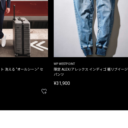
WP WESTPOINT
ト 洗える "オールシーン" セ
限定 ALEX/アレックス インディゴ 裾リブイー
パンツ
¥31,900