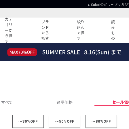
Safari公式ウェブマガジ
カテ
ブラ
絞り
読
ゴリ
ンド
込ん
み
ーか
から
で探
も
ら探
探す
す
の
す
読みもの
ガイド
ー
すべての記事
ショッピング
2026年のイチオシTシャツ！
初めての方
“WP”のイージーパンツを徹底解説&コ
Club Safari
ーデ紹介
よくある質問
HOTなコーデ TOP20
会社概要
ディネート
新ブランドご紹介！
会員利用規約
セール価
すべて
通常価格
人気記事ランキング
プライバシー
バイヤーズ レコメンド
特定商取引に
今週の別注アイテム
～30%OFF
～50%OFF
～80%OFF
ウィークリーコーデ