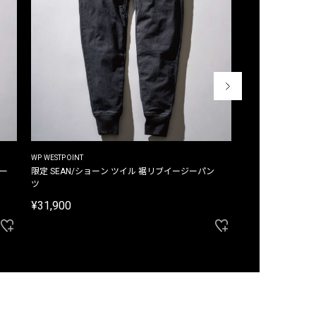
WP WESTPOINT
WP WESTPOINT
ジー
限定 SEAN/ショーン ツイル 裾リブイージーパン
限定 DAVID/デイヴィッド インデ
ツ
イージーパンツ
¥31,900
¥33,000