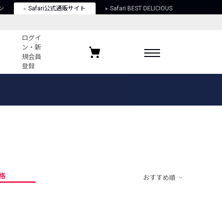
ン
Safari公式通販サイト
Safari BEST DELICIOUS
ログイ
ン・新
規会員
登録
ログイン・新規会員登録
お気に入りアイテム
ガイド
お気に入りブランド
お気に入り記事
最近チェックしたアイテム
格
おすすめ順
ポリシー
関する法律