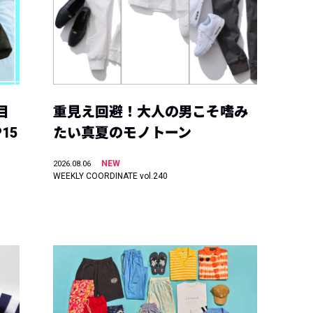
目
重見え回避！大人の男こそ嗜み
15
たい真夏のモノトーン
NEW
2026.08.06
WEEKLY COORDINATE vol.240