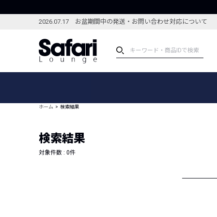
2026.07.17 お盆期間中の発送・お問い合わせ対応について
アイテム
スペシャル
カテゴリーから探す
スペシャルフィーチャ
ホーム
検索結果
ブランドから探す
特集記事
絞り込んで探す
検索結果
新着アイテム
コーディネート
編集部のおすすめアイテム
対象件数 :
0
件
編集部のおすすめコー
ランキング
雑誌・カタログ掲載アイテム
セール