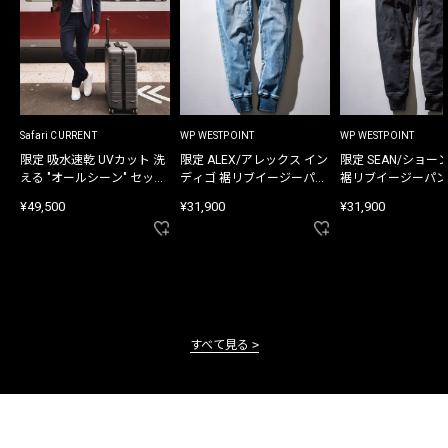
Safari CURRENT
WP WESTPOINT
WP WESTPOINT
限定 吸水速乾 UVカット 洗
限定 ALEX/アレックス イン
限定 SEAN/ショー
える "オールシーン" セット
ディゴ 裾リブイージーパン
裾リブイージーパン
アップ
ツ
¥49,500
¥31,900
¥31,900
すべて見る